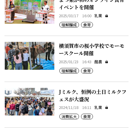
イベントを開催
2025/03/17 16:00
乳業
理解醸成
食育
横須賀市の桜小学校でモーモ
ースクール開催
2025/01/23 16:43
酪農
理解醸成
食育
Jミルク、恒例の土日ミルクフ
ェスが大盛況
2024/11/18 16:11
乳業
消費拡大
食育