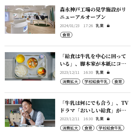
森永神戸工場の見学施設がリ
ニューアルオープン
2024/01/23 17:26
乳業
食育
「給食は牛乳を中心に回って
いる」、脚本家が本紙にコメ
ント
2023/12/11 16:30
乳業
消費拡大
学校給食牛乳
食育
「牛乳は何にでも合う」、TV
ドラマ「おいしい給食」が話
題
2023/12/11 16:30
乳業
消費拡大
食育
学校給食牛乳