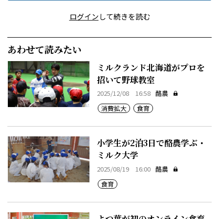
ログイン
して続きを読む
あわせて読みたい
ミルクランド北海道がプロを
招いて野球教室
2025/12/08 16:58
酪農
消費拡大
食育
小学生が2泊3日で酪農学ぶ・
ミルク大学
2025/08/19 16:00
酪農
食育
よつ葉が初のオンライン食育