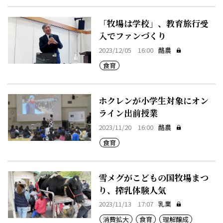
「牧場は学校」、教育旅行受
入でファンづくり
2023/12/05 16:00
酪農
食育
ホクレンが小学生対象にオン
ライン出前授業
2023/11/20 16:00
酪農
食育
雪メグがこどもの国牧場まつ
り、搾乳体験人気
2023/11/13 17:07
乳業
消費拡大
食育
理解醸成