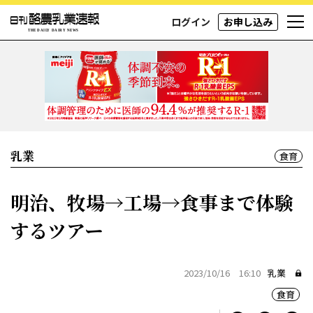
ログイン
お申し込み
乳業
食育
明治、牧場→工場→食事まで体験
するツアー
2023/10/16 16:10
乳業
食育