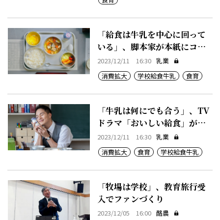
「給食は牛乳を中心に回って
いる」、脚本家が本紙にコメ
ント
2023/12/11 16:30
乳業
消費拡大
学校給食牛乳
食育
「牛乳は何にでも合う」、TV
ドラマ「おいしい給食」が話
題
2023/12/11 16:30
乳業
消費拡大
食育
学校給食牛乳
「牧場は学校」、教育旅行受
入でファンづくり
2023/12/05 16:00
酪農