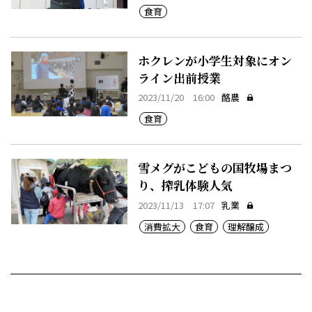
食育
ホクレンが小学生対象にオン
ライン出前授業
2023/11/20 16:00
酪農
食育
雪メグがこどもの国牧場まつ
り、搾乳体験人気
2023/11/13 17:07
乳業
消費拡大
食育
理解醸成