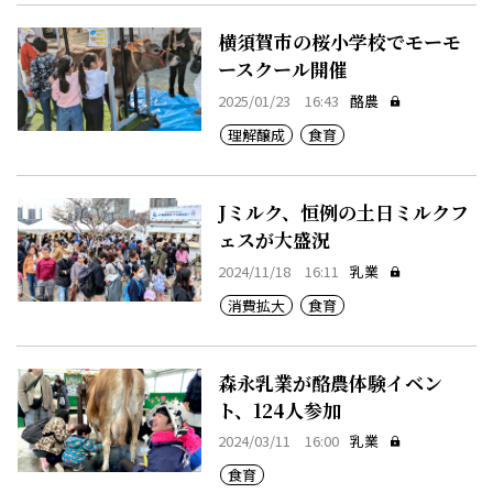
横須賀市の桜小学校でモーモ
ースクール開催
2025/01/23 16:43
酪農
理解醸成
食育
Jミルク、恒例の土日ミルクフ
ェスが大盛況
2024/11/18 16:11
乳業
消費拡大
食育
森永乳業が酪農体験イベン
ト、124人参加
2024/03/11 16:00
乳業
食育