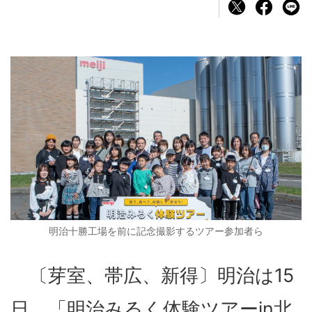
明治十勝工場を前に記念撮影するツアー参加者ら
〔芽室、帯広、新得〕明治は15
日、「明治みるく体験ツアーin北