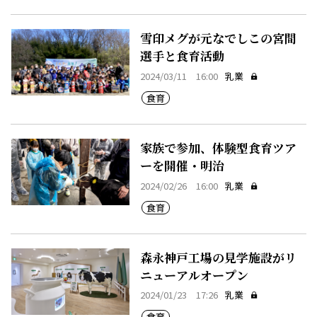
雪印メグが元なでしこの宮間
選手と食育活動
2024/03/11 16:00
乳業
食育
家族で参加、体験型食育ツア
ーを開催・明治
2024/02/26 16:00
乳業
食育
森永神戸工場の見学施設がリ
ニューアルオープン
2024/01/23 17:26
乳業
食育