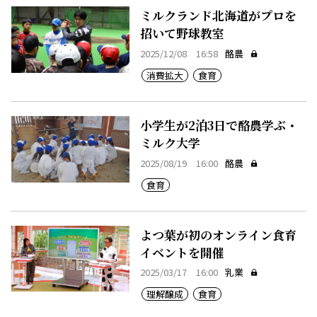
ミルクランド北海道がプロを
招いて野球教室
2025/12/08 16:58
酪農
消費拡大
食育
小学生が2泊3日で酪農学ぶ・
ミルク大学
2025/08/19 16:00
酪農
食育
よつ葉が初のオンライン食育
イベントを開催
2025/03/17 16:00
乳業
理解醸成
食育