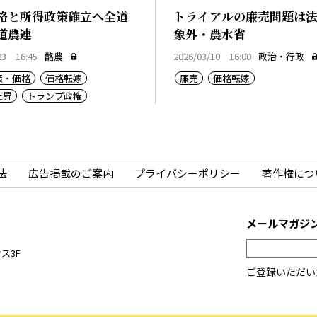
格と所得政策確立へ全道
トライアルの廉売問題は
道農連
象外・農水省
23 16:45
酪農
2026/03/10 16:00
政治・行政
策・価格
価格転嫁
廉売
価格転嫁
上昇
トランプ政権
法
広告掲載のご案内
プライバシーポリシー
著作権につ
メールマガジ
ス3F
ご登録いただい