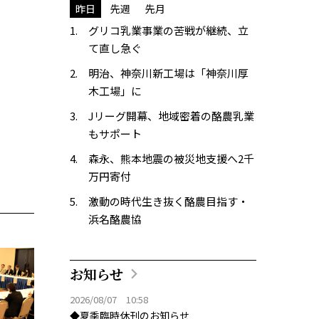
昨日
先週
先月
グリコ乳業事業の苦戦が継続、立
て直し急ぐ
明治、神奈川新工場は「神奈川厚
木工場」に
Jリーグ開幕、地域密着の酪農乳業
もサポート
森永、熊本地震の被災地支援へ2千
万円寄付
激動の時代生き抜く酪農目指す・
浜名酪農協
お知らせ
2026/08/07 10:58
◆夏季臨時休刊のお知らせ