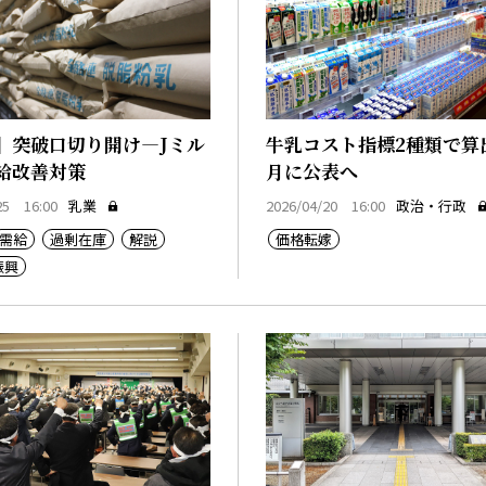
】突破口切り開け―Jミル
牛乳コスト指標2種類で算出
給改善対策
月に公表へ
25 16:00
乳業
2026/04/20 16:00
政治・行政
需給
過剰在庫
解説
価格転嫁
振興