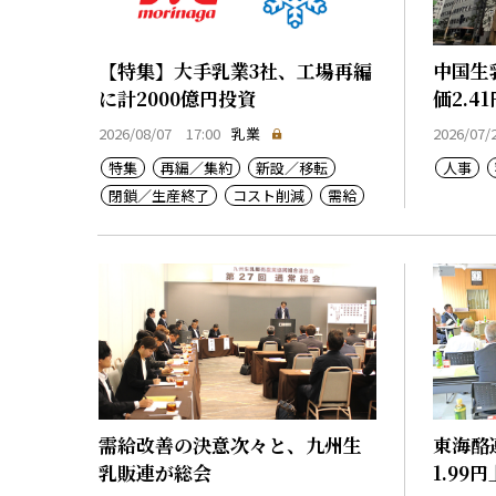
【特集】大手乳業3社、工場再編
中国生
に計2000億円投資
価2.4
2026/08/07 17:00
乳業
2026/07/
特集
再編／集約
新設／移転
人事
閉鎖／生産終了
コスト削減
需給
乳価
コスト上昇
生産基盤強化
需給改善の決意次々と、九州生
東海酪
乳販連が総会
1.99