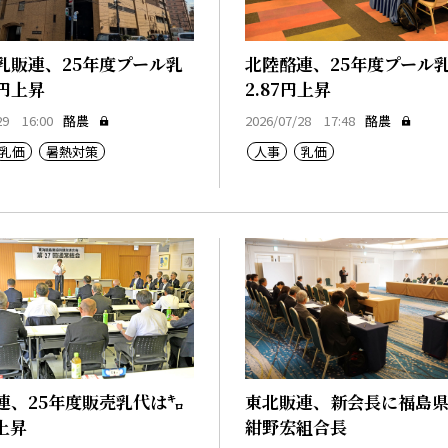
乳販連、25年度プール乳
北陸酪連、25年度プール
1円上昇
2.87円上昇
29 16:00
酪農
2026/07/28 17:48
酪農
乳価
暑熱対策
人事
乳価
連、25年度販売乳代は㌔
東北販連、新会長に福島
円上昇
紺野宏組合長