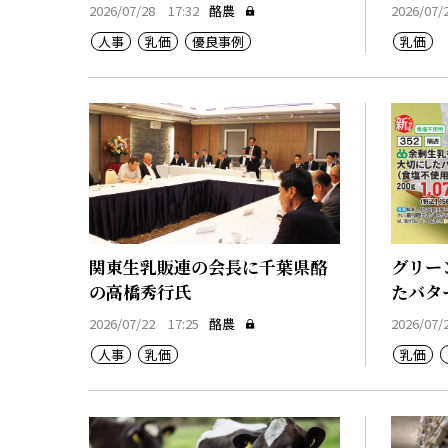
2026/07/28 17:32
酪農
2026/07/
人事
乳価
優良事例
乳価
関東生乳販連の会長に千葉県酪
グリー
の高橋秀行氏
たバタ
2026/07/22 17:25
酪農
2026/07/
人事
乳価
乳価