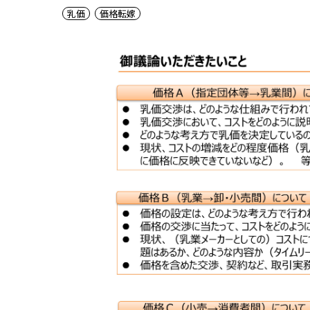
乳価
価格転嫁