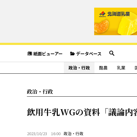
紙面ビューアー
データベース
政治・行政
酪農
乳業
政治・行政
飲用牛乳WGの資料「議論内
2023/10/23 16:00
政治・行政