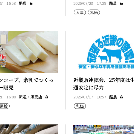
27 16:53
酪農
2026/07/23 17:29
酪農
人事
乳価
ンコープ、余乳でつくっ
近畿販連総会、25年度は
ー販売
通安定に尽力
21 16:00
流通・販売店
2026/07/17 16:57
酪農
需給
乳価