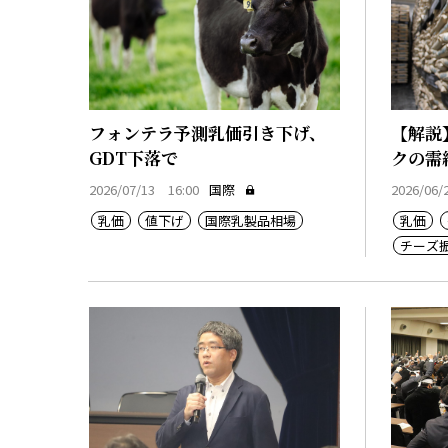
フォンテラ予測乳価引き下げ、
【解説
GDT下落で
クの需
2026/07/13 16:00
国際
2026/06/
乳価
値下げ
国際乳製品相場
乳価
チーズ