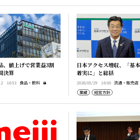
品、値上げで営業益3割
日本アクセス増収、「基
間決算
着実に」と総括
12 16:53
食品・飲料
2026/05/29 16:00
流通・販売店
業績
経営方針