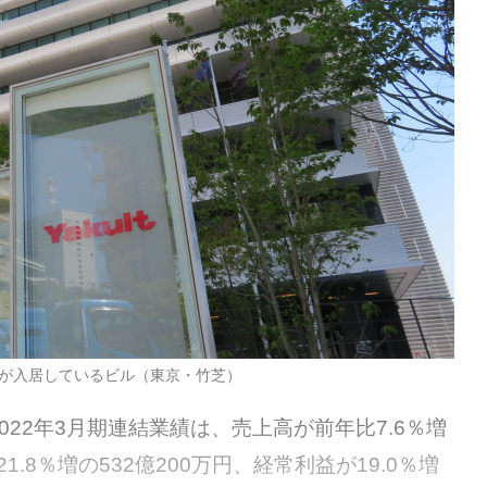
が入居しているビル（東京・竹芝）
22年3月期連結業績は、売上高が前年比7.6％増
21.8％増の532億200万円、経常利益が19.0％増