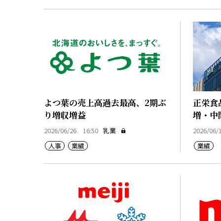
よつ葉の売上高過去最高、2期ぶ
正栄食
り増収増益
増・中
2026/06/26 16:50
乳業
2026/06/
人事
業績
業績