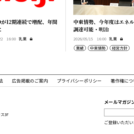
Dが12期連続で増配、年間
中東情勢、今年度はエネ
に
調達可能・明治
22 16:00
乳業
2026/05/15 16:00
乳業
業績
中東情勢
経営方針
法
広告掲載のご案内
プライバシーポリシー
著作権につ
メールマガジ
ス3F
ご登録いただい