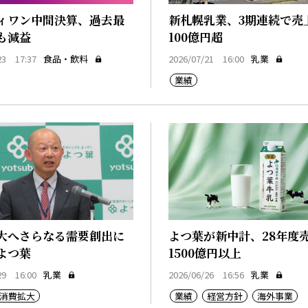
ィワン中間決算、過去最
新札幌乳業、3期連続で売
も減益
100億円超
23 17:37
食品・飲料
2026/07/21 16:00
乳業
業績
大へさらなる需要創出に
よつ葉が新中計、28年度
よつ葉
1500億円以上
29 16:00
乳業
2026/06/26 16:56
乳業
消費拡大
業績
経営方針
海外事業