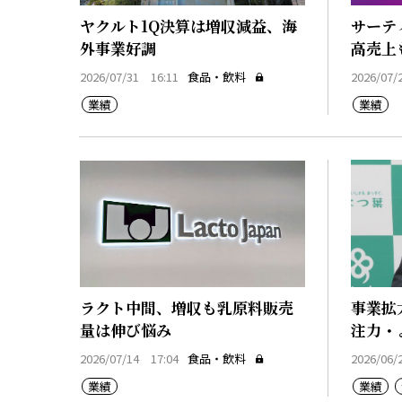
ヤクルト1Q決算は増収減益、海
サーテ
外事業好調
高売上
2026/07/31 16:11
食品・飲料
2026/07/
業績
業績
ラクト中間、増収も乳原料販売
事業拡
量は伸び悩み
注力・
2026/07/14 17:04
食品・飲料
2026/06/
業績
業績