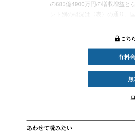
の685億4900万円の増収増益
ント別の概況は〈表〉の通り。国内
こち
有料
無
あわせて読みたい