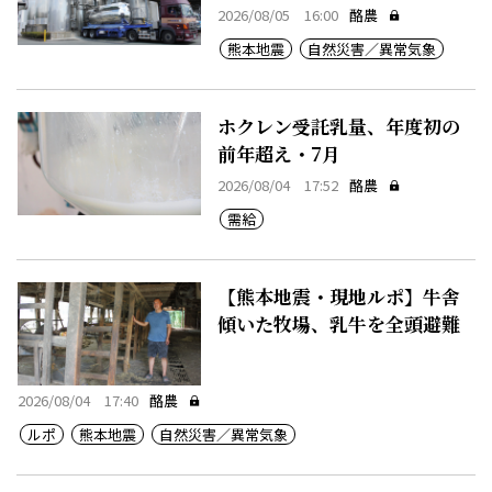
2026/08/05 16:00
酪農
熊本地震
自然災害／異常気象
ホクレン受託乳量、年度初の
前年超え・7月
2026/08/04 17:52
酪農
需給
【熊本地震・現地ルポ】牛舎
傾いた牧場、乳牛を全頭避難
2026/08/04 17:40
酪農
ルポ
熊本地震
自然災害／異常気象