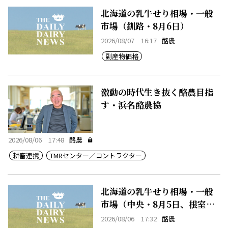
北海道の乳牛せり相場・一般
市場（釧路・8月6日）
2026/08/07 16:17
酪農
副産物価格
激動の時代生き抜く酪農目指
す・浜名酪農協
2026/08/06 17:48
酪農
耕畜連携
TMRセンター／コントラクター
北海道の乳牛せり相場・一般
市場（中央・8月5日、根室・8
月5日）
2026/08/06 17:32
酪農