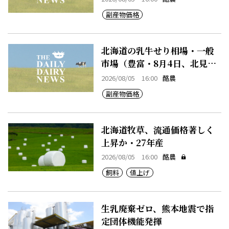
副産物価格
北海道の乳牛せり相場・一般
市場（豊富・8月4日、北見・8
月4日、早来・8月4日）
2026/08/05 16:00
酪農
副産物価格
北海道牧草、流通価格著しく
上昇か・27年産
2026/08/05 16:00
酪農
飼料
値上げ
生乳廃棄ゼロ、熊本地震で指
定団体機能発揮