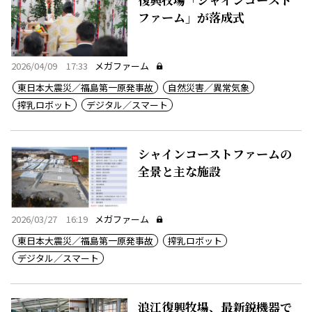
ファーム」が落成式
2026/04/09 17:33
メガファーム
東日本大震災／福島第一原発事故
自然災害／異常気象
搾乳ロボット
デジタル／スマート
シャインコーストファームの
全景と主な施設
2026/03/27 16:19
メガファーム
東日本大震災／福島第一原発事故
搾乳ロボット
デジタル／スマート
浪江復興牧場、最新鋭機器で