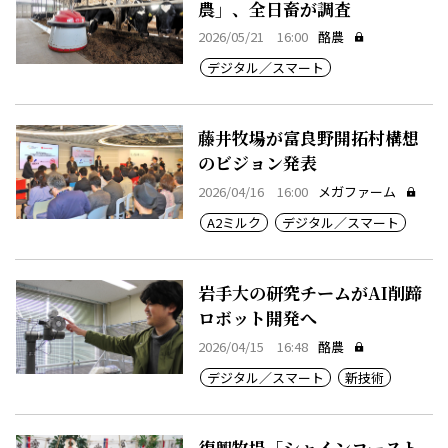
農」、全日畜が調査
2026/05/21 16:00
酪農
デジタル／スマート
藤井牧場が富良野開拓村構想
のビジョン発表
2026/04/16 16:00
メガファーム
A2ミルク
デジタル／スマート
岩手大の研究チームがAI削蹄
ロボット開発へ
2026/04/15 16:48
酪農
デジタル／スマート
新技術
復興牧場「シャインコースト