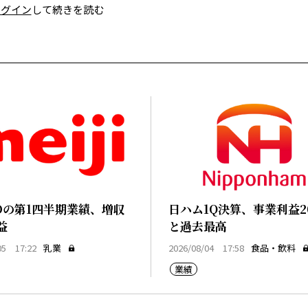
ログイン
して続きを読む
Dの第1四半期業績、増収
日ハム1Q決算、事業利益2
益
と過去最高
05 17:22
乳業
2026/08/04 17:58
食品・飲料
業績