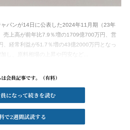
ンが14日に公表した2024年11月期（23年
、売上高が前年比7.9％増の1709億700万円、営
万円、経常利益が51.7％増の43億2000万円となっ
加し、原料相場の上昇や円安など...
らは会員記事です。（有料）
会員になって続きを読む
料で2週間試読する