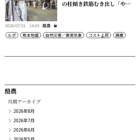
の柱傾き鉄筋むき出し「やめ
るしか」
2026/07/31 16:03
酪農
ルポ
熊本地震
自然災害／異常気象
コスト上昇
廃業
酪農​
月間アーカイブ
2026年8月
2026年7月
2026年6月
2026年5月