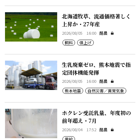
北海道牧草、流通価格著しく
上昇か・27年産
2026/08/05 16:00
酪農
飼料
値上げ
生乳廃棄ゼロ、熊本地震で指
定団体機能発揮
2026/08/05 16:00
酪農
熊本地震
自然災害／異常気象
ホクレン受託乳量、年度初の
前年超え・7月
2026/08/04 17:52
酪農
需給