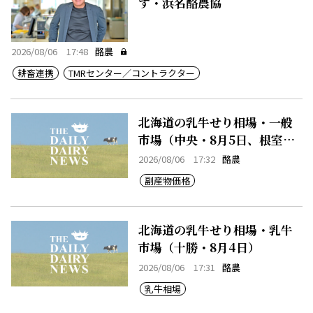
す・浜名酪農協
2026/08/06 17:48
酪農
耕畜連携
TMRセンター／コントラクター
北海道の乳牛せり相場・一般
市場（中央・8月5日、根室・8
月5日）
2026/08/06 17:32
酪農
副産物価格
北海道の乳牛せり相場・乳牛
市場（十勝・8月4日）
2026/08/06 17:31
酪農
乳牛相場