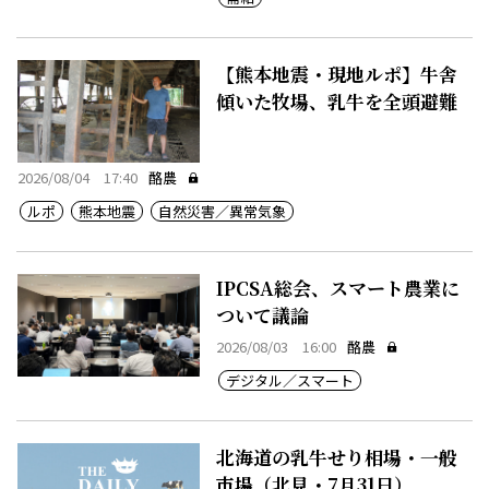
【熊本地震・現地ルポ】牛舎
傾いた牧場、乳牛を全頭避難
2026/08/04 17:40
酪農
ルポ
熊本地震
自然災害／異常気象
IPCSA総会、スマート農業に
ついて議論
2026/08/03 16:00
酪農
デジタル／スマート
北海道の乳牛せり相場・一般
市場（北見・7月31日）