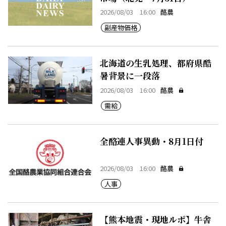
2026/08/03 16:00
酪農
副産物価格
北海道の生乳処理、都府県酷
暑背景に一段落
2026/08/03 16:00
酪農
需給
全酪連人事異動・8月1日付
2026/08/03 16:00
酪農
人事
【熊本地震・現地ルポ】牛舎