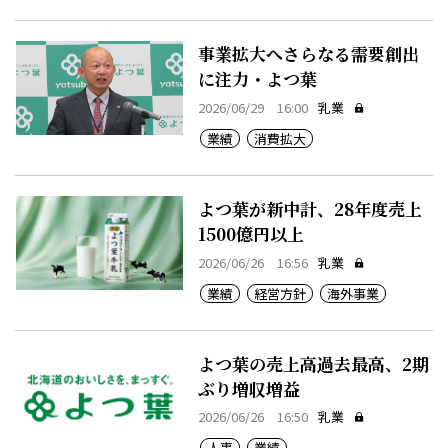
事業拡大へさらなる需要創出
に注力・よつ葉
2026/06/29 16:00
乳業
業績
消費拡大
よつ葉が新中計、28年度売上
1500億円以上
2026/06/26 16:56
乳業
業績
経営方針
海外事業
よつ葉の売上高過去最高、2期
ぶり増収増益
2026/06/26 16:50
乳業
人事
業績