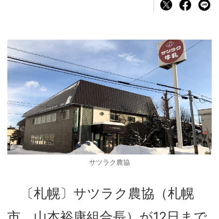
サツラク農協
〔札幌〕サツラク農協（札幌
市、山本裕康組合長）が12日まで