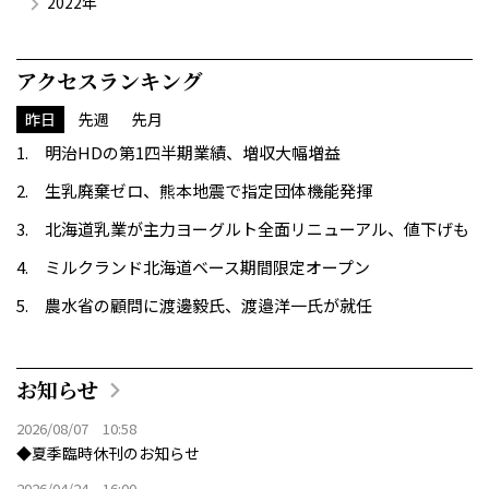
2022年
アクセスランキング
昨日
先週
先月
明治HDの第1四半期業績、増収大幅増益
生乳廃棄ゼロ、熊本地震で指定団体機能発揮
北海道乳業が主力ヨーグルト全面リニューアル、値下げも
ミルクランド北海道ベース期間限定オープン
農水省の顧問に渡邊毅氏、渡邉洋一氏が就任
お知らせ
2026/08/07 10:58
◆夏季臨時休刊のお知らせ
2026/04/24 16:00