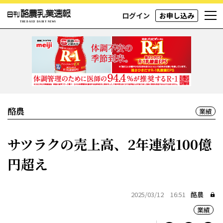
ログイン
お申し込み
酪農
業績
サツラクの売上高、2年連続100億
円超え
2025/03/12 16:51
酪農
業績