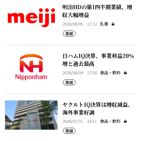
明治HDの第1四半期業績、増
収大幅増益
2026/08/05 17:22
乳業
業績
日ハム1Q決算、事業利益20％
増と過去最高
2026/08/04 17:58
食品・飲料
業績
ヤクルト1Q決算は増収減益、
海外事業好調
2026/07/31 16:11
食品・飲料
業績