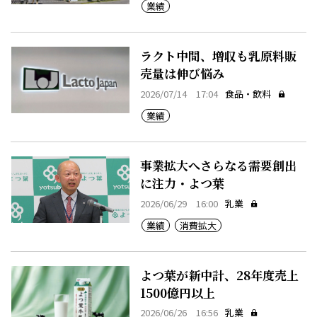
業績
ラクト中間、増収も乳原料販
売量は伸び悩み
2026/07/14 17:04
食品・飲料
業績
事業拡大へさらなる需要創出
に注力・よつ葉
2026/06/29 16:00
乳業
業績
消費拡大
よつ葉が新中計、28年度売上
1500億円以上
2026/06/26 16:56
乳業