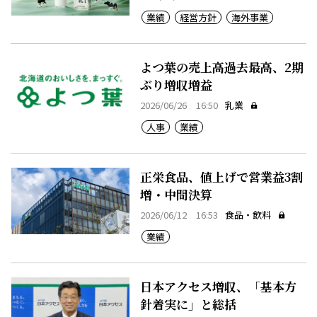
業績
経営方針
海外事業
よつ葉の売上高過去最高、2期
ぶり増収増益
2026/06/26 16:50
乳業
人事
業績
正栄食品、値上げで営業益3割
増・中間決算
2026/06/12 16:53
食品・飲料
業績
日本アクセス増収、「基本方
針着実に」と総括