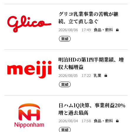
グリコ乳業事業の苦戦が継
続、立て直し急ぐ
2026/08/06 17:49
食品・飲料
業績
明治HDの第1四半期業績、増
収大幅増益
2026/08/05 17:22
乳業
業績
日ハム1Q決算、事業利益20％
増と過去最高
2026/08/04 17:58
食品・飲料
業績