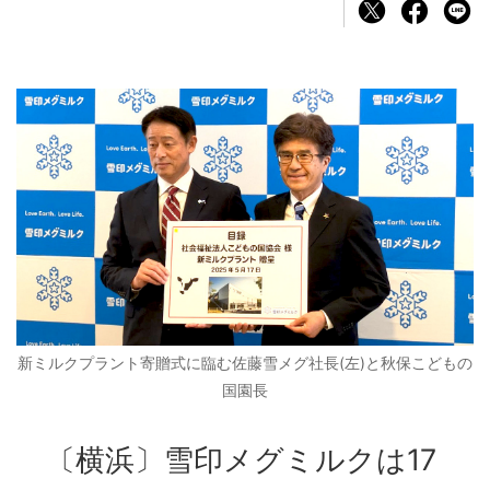
新ミルクプラント寄贈式に臨む佐藤雪メグ社長(左)と秋保こどもの
国園長
〔横浜〕雪印メグミルクは17