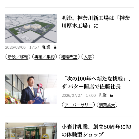
明治、神奈川新工場は「神奈
川厚木工場」に
2026/08/06 17:57
乳業
新設／移転
再編／集約
組織改正
人事
「次の100年へ新たな挑戦」、
ザ バター開店で佐藤社長
2026/07/27 17:00
乳業
アニバーサリー
消費拡大
小岩井乳業、創立50周年に初
の体験型ショップ