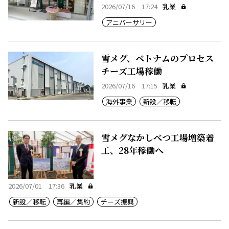
2026/07/16 17:24
乳業
アニバーサリー
雪メグ、ベトナムのプロセス
チーズ工場稼働
2026/07/16 17:15
乳業
海外事業
新設／移転
雪メグなかしべつ工場増築着
工、28年稼働へ
2026/07/01 17:36
乳業
新設／移転
再編／集約
チーズ振興