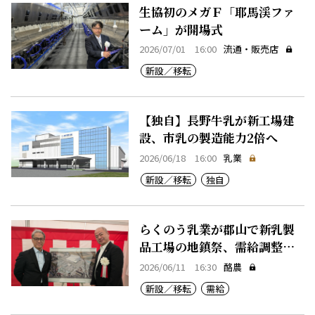
生協初のメガＦ「耶馬渓ファ
ーム」が開場式
2026/07/01 16:00
流通・販売店
新設／移転
【独自】長野牛乳が新工場建
設、市乳の製造能力2倍へ
2026/06/18 16:00
乳業
新設／移転
独自
らくのう乳業が郡山で新乳製
品工場の地鎮祭、需給調整機
能強化へ
2026/06/11 16:30
酪農
新設／移転
需給