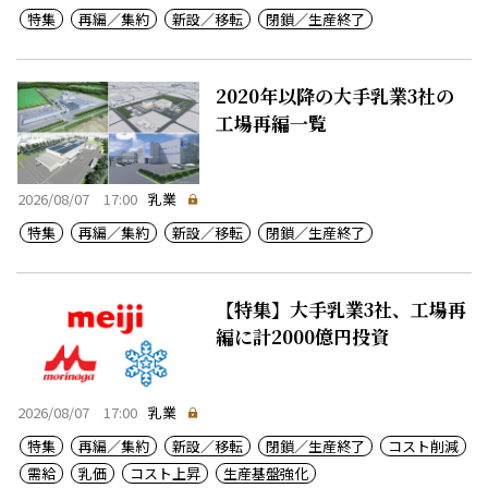
特集
再編／集約
新設／移転
閉鎖／生産終了
2020年以降の大手乳業3社の
工場再編一覧
2026/08/07 17:00
乳業
特集
再編／集約
新設／移転
閉鎖／生産終了
【特集】大手乳業3社、工場再
編に計2000億円投資
2026/08/07 17:00
乳業
特集
再編／集約
新設／移転
閉鎖／生産終了
コスト削減
需給
乳価
コスト上昇
生産基盤強化