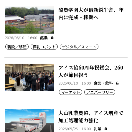
酪農学園大が最新鋭牛舎、年
内に完成・稼働へ
2026/06/10 16:00
酪農
新設／移転
搾乳ロボット
デジタル／スマート
アイス協60周年祝賀会、260
人が節目祝う
2026/06/10 16:00
食品・飲料
マーケット
アニバーサリー
大山乳業農協、アイス増産で
加工処理能力強化
2026/05/25 16:00
乳業