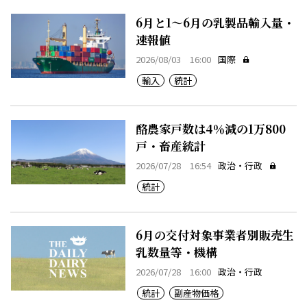
6月と1～6月の乳製品輸入量・
速報値
2026/08/03 16:00
国際
輸入
統計
酪農家戸数は4％減の1万800
戸・畜産統計
2026/07/28 16:54
政治・行政
統計
6月の交付対象事業者別販売生
乳数量等・機構
2026/07/28 16:00
政治・行政
統計
副産物価格