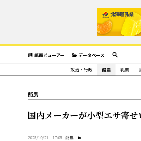
紙面ビューアー
データベース
政治・行政
酪農
乳業
酪農
国内メーカーが小型エサ寄せ
2025/10/21 17:05
酪農