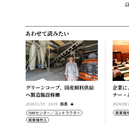
あわせて読みたい
グリーンコープ、国産飼料供給
企業に
へ製造施設稼働
ナー・
2024/11/19 16:39
酪農
2024/09/
TMRセンター／コントラクター
異業種
異業種参入