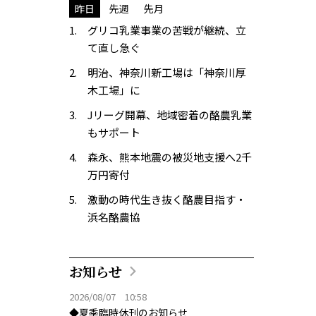
昨日
先週
先月
グリコ乳業事業の苦戦が継続、立
て直し急ぐ
明治、神奈川新工場は「神奈川厚
木工場」に
Jリーグ開幕、地域密着の酪農乳業
もサポート
森永、熊本地震の被災地支援へ2千
万円寄付
激動の時代生き抜く酪農目指す・
浜名酪農協
お知らせ
2026/08/07 10:58
◆夏季臨時休刊のお知らせ