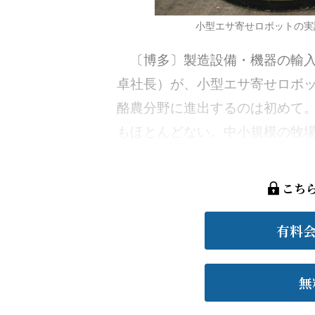
小型エサ寄せロボットの実
〔博多〕製造設備・機器の輸入
卓社長）が、小型エサ寄せロボ
酪農分野に進出するのは初めて
もほとんどない。中小規模の牧場で
こち
有料
無