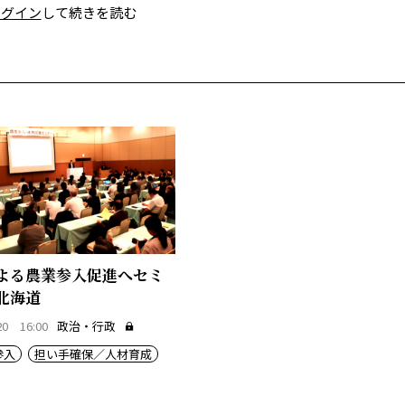
ログイン
して続きを読む
よる農業参入促進へセミ
北海道
20 16:00
政治・行政
参入
担い手確保／人材育成