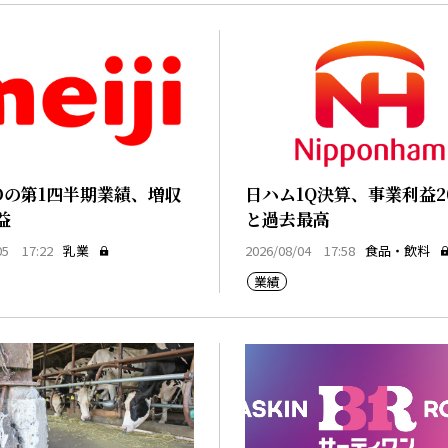
Dの第1四半期業績、増収
日ハム1Q決算、事業利益2
益
と過去最高
05 17:22
乳業
2026/08/04 17:58
食品・飲料
業績