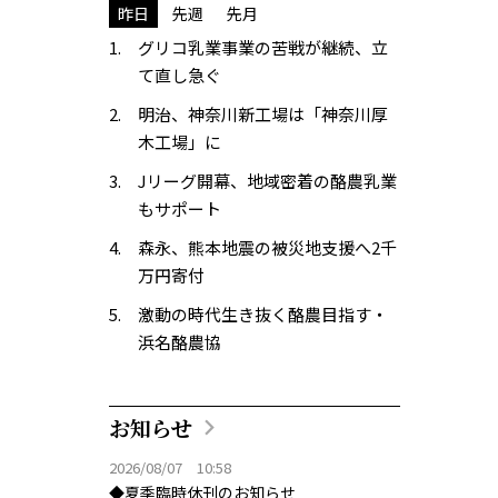
昨日
先週
先月
グリコ乳業事業の苦戦が継続、立
て直し急ぐ
明治、神奈川新工場は「神奈川厚
木工場」に
Jリーグ開幕、地域密着の酪農乳業
もサポート
森永、熊本地震の被災地支援へ2千
万円寄付
激動の時代生き抜く酪農目指す・
浜名酪農協
お知らせ
2026/08/07 10:58
◆夏季臨時休刊のお知らせ