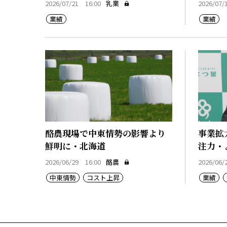
2026/07/21 16:00
乳業
2026/07/
業績
業績
酪農現場で中東情勢の影響より
事業拡
鮮明に・北海道
注力・
2026/06/29 16:00
酪農
2026/06/
中東情勢
コスト上昇
業績