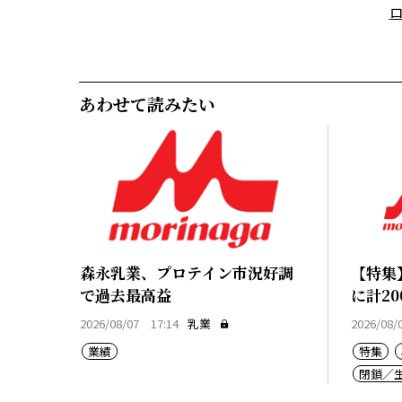
あわせて読みたい
森永乳業、プロテイン市況好調
【特集
で過去最高益
に計20
2026/08/07 17:14
乳業
2026/08/
業績
特集
閉鎖／
乳価