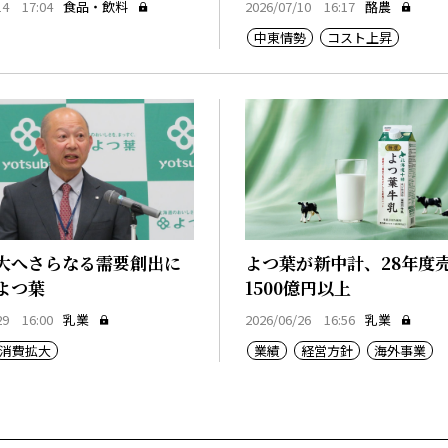
14 17:04
食品・飲料
2026/07/10 16:17
酪農
中東情勢
コスト上昇
大へさらなる需要創出に
よつ葉が新中計、28年度
よつ葉
1500億円以上
29 16:00
乳業
2026/06/26 16:56
乳業
消費拡大
業績
経営方針
海外事業