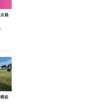
過去最
へ模索