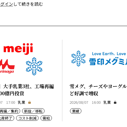
ログイン
して続きを読む
】大手乳業3社、工場再編
雪メグ、チーズやヨーグ
00億円投資
ど好調で増収
07 17:00
乳業
2026/08/07 16:00
乳業
再編／集約
新設／移転
業績
生産終了
コスト削減
需給
コスト上昇
生産基盤強化