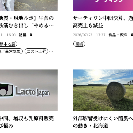
地震・現地ルポ】牛舎の
サーティワン中間決算、
鉄筋むき出し「やめるし
高売上も減益
31 16:03
酪農
2026/07/23 17:37
食品・飲料
熊本地震
業績
害／異常気象
コスト上昇
中間、増収も乳原料販売
外部影響受けにくい酪農
び悩み
の動き・北海道