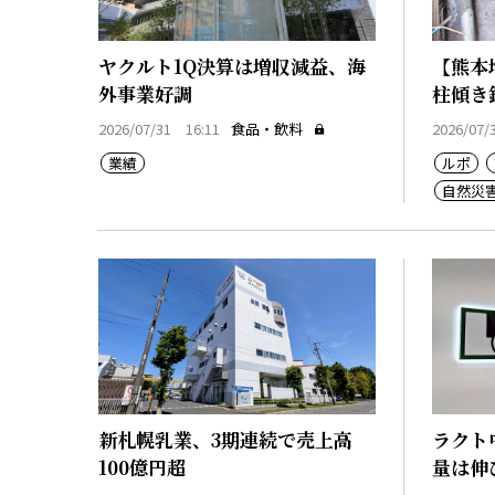
ヤクルト1Q決算は増収減益、海
【熊本
外事業好調
柱傾き
か」
2026/07/31 16:11
食品・飲料
2026/07/
業績
ルポ
自然災
廃業
新札幌乳業、3期連続で売上高
ラクト
100億円超
量は伸