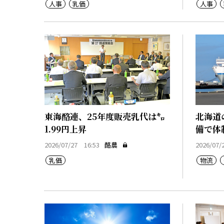
人事
乳価
人事
東海酪連、25年度販売乳代は㌔
北海道
1.99円上昇
備で体
2026/07/27 16:53
酪農
2026/07/
乳価
物流