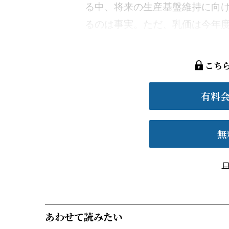
る中、将来の生産基盤維持に向
るのは事実。ただ、乳価は今年度期
こち
有料
無
あわせて読みたい