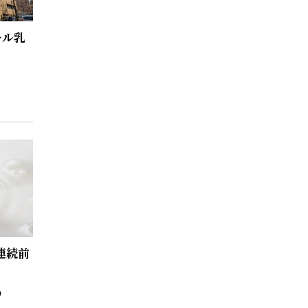
ール乳
連続前