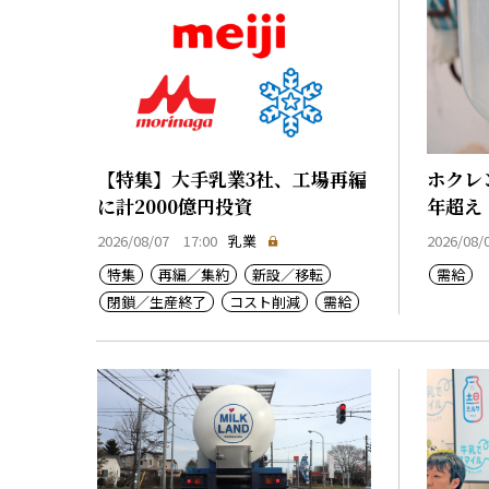
【特集】大手乳業3社、工場再編
ホクレ
に計2000億円投資
年超え
2026/08/07 17:00
乳業
2026/08/
特集
再編／集約
新設／移転
需給
閉鎖／生産終了
コスト削減
需給
乳価
コスト上昇
生産基盤強化