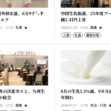
道外移出量、6万9千㌧予
中国生乳販連、25年度プ
ミルク
価2.41円上昇
31 17:19
乳業
2026/07/29 16:00
酪農
人事
乳価
暑熱対策
善の決意次々と、九州生
6月の生乳1.3％減、9カ月
が総会
年割れ
28 17:32
酪農
2026/07/27 17:00
政治・行政