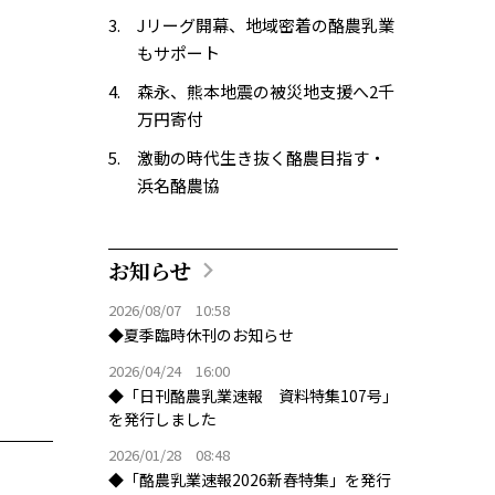
Jリーグ開幕、地域密着の酪農乳業
もサポート
森永、熊本地震の被災地支援へ2千
万円寄付
激動の時代生き抜く酪農目指す・
浜名酪農協
お知らせ
2026/08/07 10:58
◆夏季臨時休刊のお知らせ
2026/04/24 16:00
◆「日刊酪農乳業速報 資料特集107号」
を発行しました
2026/01/28 08:48
◆「酪農乳業速報2026新春特集」を発行