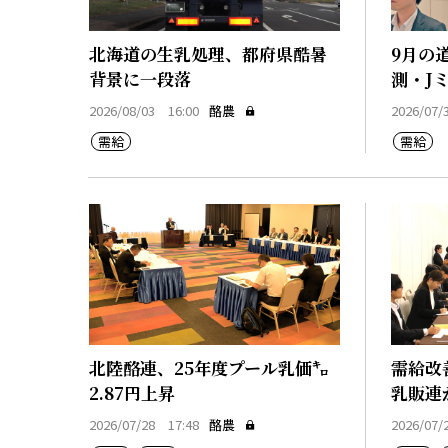
北海道の生乳処理、都府県酷暑
9月の
背景に一段落
測・J
2026/08/03 16:00
酪農
2026/07/
需給
需給
北陸酪連、25年度プール乳価㌔
需給改
2.87円上昇
乳販連
2026/07/28 17:48
酪農
2026/07/