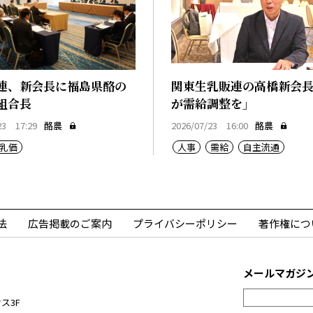
連、新会長に福島県酪の
関東生乳販連の高橋新会
組合長
が需給調整を」
23 17:29
酪農
2026/07/23 16:00
酪農
乳価
人事
需給
自主流通
法
広告掲載のご案内
プライバシーポリシー
著作権につ
メールマガジ
ス3F