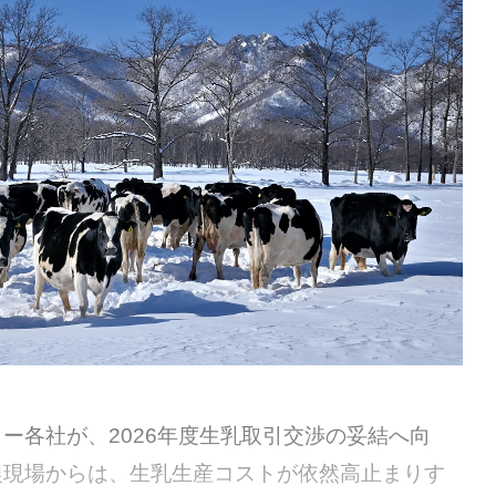
各社が、2026年度生乳取引交渉の妥結へ向
農現場からは、生乳生産コストが依然高止まりす