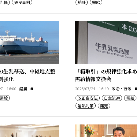
乳価
優良事例
統計
需給
の生乳移送、中継地点整
「箱取引」の規律強化求
制強化
需給情報交換会
27 16:00
酪農
2026/07/24 16:49
政治・行政
需給
改正畜安法
自主流通
需給
暑熱対策
廉売