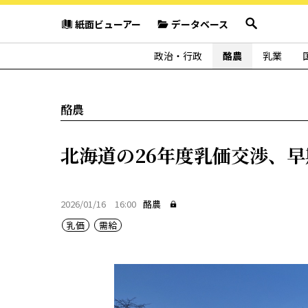
紙面ビューアー
データベース
政治・行政
酪農
乳業
酪農
北海道の26年度乳価交渉、
2026/01/16 16:00
酪農
乳価
需給