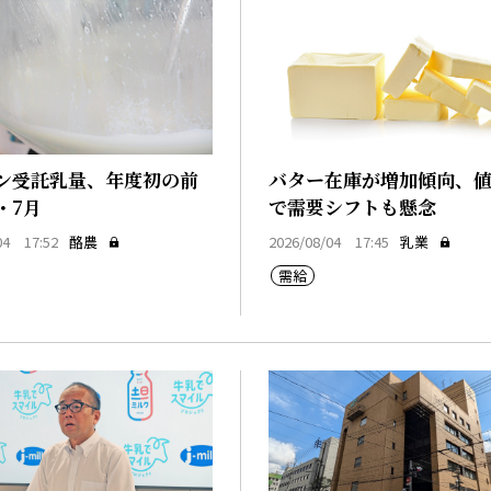
ン受託乳量、年度初の前
バター在庫が増加傾向、
・7月
で需要シフトも懸念
04 17:52
酪農
2026/08/04 17:45
乳業
需給