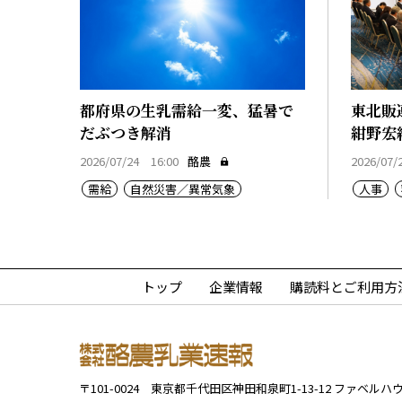
都府県の生乳需給一変、猛暑で
東北販
だぶつき解消
紺野宏
2026/07/24 16:00
酪農
2026/07/
需給
自然災害／異常気象
人事
トップ
企業情報
購読料とご利用方
〒101-0024
東京都千代田区神田和泉町1-13-12
ファベルハウ