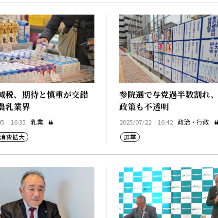
減税、期待と慎重が交錯
参院選で与党過半数割れ
農乳業界
政策も不透明
05 16:35
乳業
2025/07/22 16:42
政治・行政
消費拡大
選挙