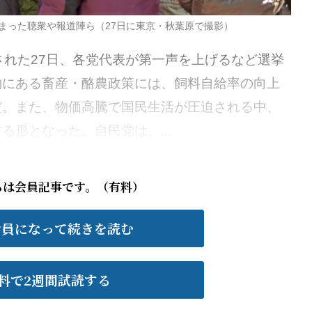
まった聴衆や報道陣ら（27日に東京・秋葉原で撮影）
れた27日、各党代表が第一声を上げるなど選挙
約にある畜産・酪農政策には、飼料自給率の向上
だ。また、物価高騰で国民生活が圧迫される中、
形となった。自民党は、...
らは会員記事です。（有料）
会員になって続きを読む
料で2週間試読する