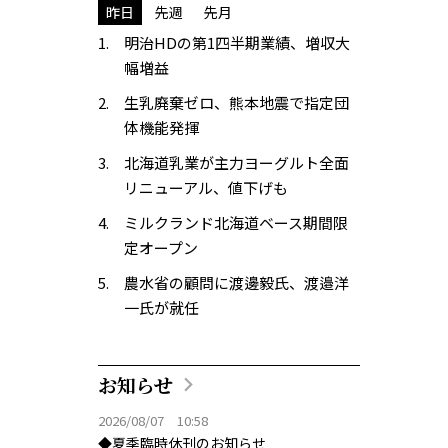
昨日
先週
先月
明治HDの第1四半期業績、増収大
幅増益
生乳廃棄ゼロ、熊本地震で指定団
体機能発揮
北海道乳業が主力ヨーグルト全面
リニューアル、値下げも
ミルクランド北海道ベース期間限
定オープン
農水省の顧問に渡邊毅氏、渡邉洋
一氏が就任
お知らせ
2026/08/07 10:58
◆夏季臨時休刊のお知らせ