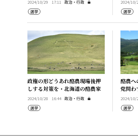
2024/10/29 17:11
政治・行政
2024/10/
選挙
選挙
政権の形どうあれ酪農現場後押
酪農へ
しする対策を・北海道の酪農家
党問わ
家
2024/10/28 16:44
政治・行政
2024/10/
選挙
選挙