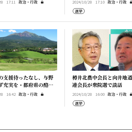
28 17:11
政治・行政
2024/10/28 17:10
政治・行政
選挙
の支援待ったなし、与野
樽󠄀井北農中会長と向井地
ず充実を・都府県の酪農
連会長が衆院選で談話
28 16:42
政治・行政
2024/10/28 16:00
政治・行政
選挙