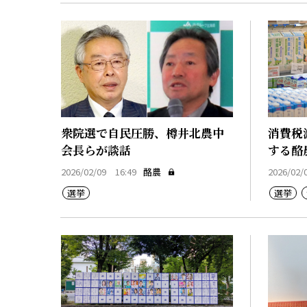
衆院選で自民圧勝、樽井北農中
消費税
会長らが談話
する酪
2026/02/09 16:49
酪農
2026/02/
選挙
選挙