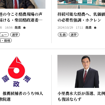
迷の今こそ酪農現場の声
持続可能な酪農へ、乳価
届ける・柴田酪政連委員
の必要性強調・ホクレン
05 16:56
酪農
2024/10/29 17:11
酪農
ビュー
選挙
乳価
選挙
策・価格
、推薦候補者のうち98人
小里農水大臣が落選、比
衆院選
も復活ならず