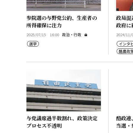
参院選の与野党公約、生産者の
政局混
所得確保に注力
政府に
長
2025/07/15 16:00
政治・行政
2024/11/
選挙
インタ
酪農政
与党議席過半数割れ、政策決定
酪政連
プロセス不透明
当選・