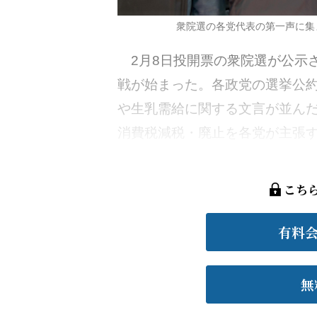
衆院選の各党代表の第一声に集
2月8日投開票の衆院選が公示さ
戦が始まった。各政党の選挙公
や生乳需給に関する文言が並ん
消費税減税・廃止を各党が主張する
こち
有料
無