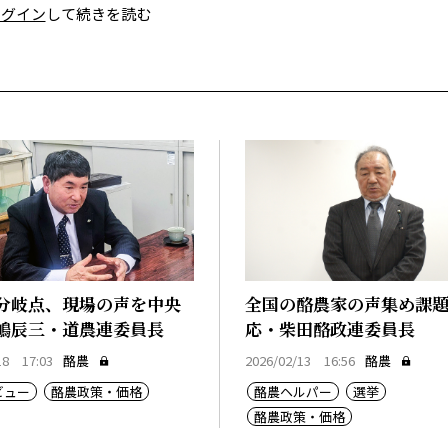
ログイン
して続きを読む
分岐点、現場の声を中央
全国の酪農家の声集め課
嶋辰三・道農連委員長
応・柴田酪政連委員長
18 17:03
酪農
2026/02/13 16:56
酪農
ビュー
酪農政策・価格
酪農ヘルパー
選挙
酪農政策・価格