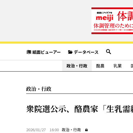
紙面ビューアー
データベース
政治・行政
酪農
乳業
政治・行政
衆院選公示、酪農家「生乳需
2026/01/27 16:00
政治・行政