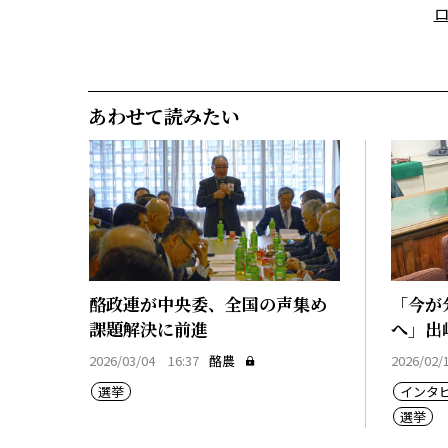
あわせて読みたい
酪政連が中央委、全国の声集め
「今が
課題解決に前進
へ」出
2026/03/04 16:37
酪農
2026/02/
選挙
インタ
選挙