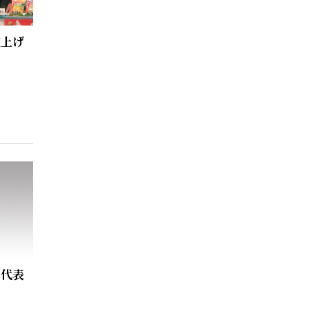
値上げ
例代表