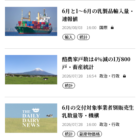
6月と1～6月の乳製品輸入量・
速報値
2026/08/03 16:00
国際
輸入
統計
酪農家戸数は4％減の1万800
戸・畜産統計
2026/07/28 16:54
政治・行政
統計
6月の交付対象事業者別販売生
乳数量等・機構
2026/07/28 16:00
政治・行政
統計
副産物価格