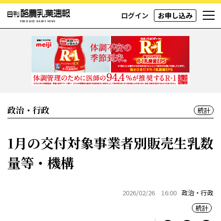
ログイン
お申し込み
政治・行政
統計
1月の交付対象事業者別販売生乳数
量等・機構
2026/02/26 16:00
政治・行政
統計