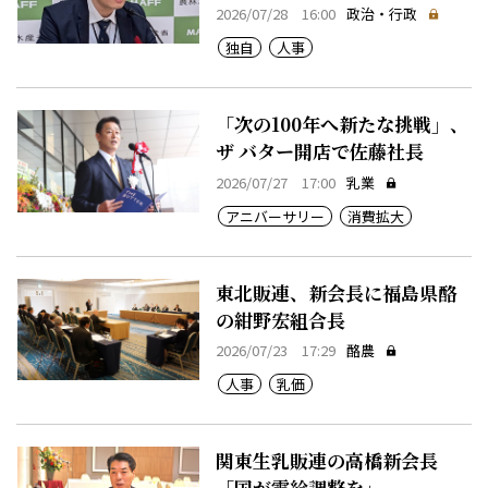
2026/07/28 16:00
政治・行政
独自
人事
「次の100年へ新たな挑戦」、
ザ バター開店で佐藤社長
2026/07/27 17:00
乳業
アニバーサリー
消費拡大
東北販連、新会長に福島県酪
の紺野宏組合長
2026/07/23 17:29
酪農
人事
乳価
関東生乳販連の高橋新会長
「国が需給調整を」