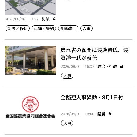
2026/08/06 17:57
乳業
新設／移転
再編／集約
組織改正
人事
農水省の顧問に渡邊毅氏、渡
邉洋一氏が就任
2026/08/05 16:37
政治・行政
人事
全酪連人事異動・8月1日付
2026/08/03 16:00
酪農
人事