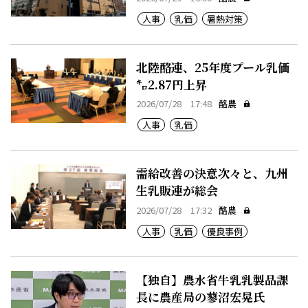
人事
乳価
暑熱対策
北陸酪連、25年度プール乳価
㌔2.87円上昇
2026/07/28 17:48
酪農
人事
乳価
需給改善の決意次々と、九州
生乳販連が総会
2026/07/28 17:32
酪農
人事
乳価
優良事例
【独自】農水省牛乳乳製品課
長に農産局の蓼沼宏晃氏