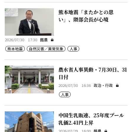
熊本地震「またかとの思
い」、隈部会長が心境
2026/07/30 17:30
酪農
熊本地震
自然災害／異常気象
人事
農水省人事異動・7月30日、31
日付
2026/07/30 16:36
政治・行政
人事
中国生乳販連、25年度プール
乳価2.41円上昇
2026/07/29 16:00
酪農