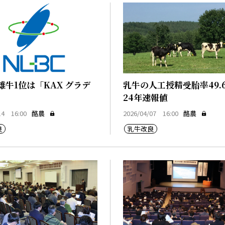
雄牛1位は「KAX グラデ
乳牛の人工授精受胎率49.
」
24年速報値
14 16:00
酪農
2026/04/07 16:00
酪農
良
乳牛改良