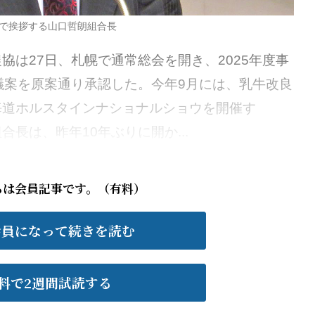
で挨拶する山口哲朗組合長
は27日、札幌で通常総会を開き、2025年度事
議案を原案通り承認した。今年9月には、乳牛改良
海道ホルスタインナショナルショウを開催す
長は、昨年10年ぶりに開か...
らは会員記事です。（有料）
会員になって続きを読む
料で2週間試読する