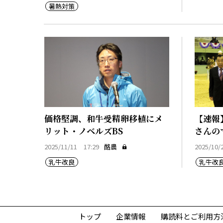
暑熱対策
価格堅調、和牛受精卵移植にメ
【速報
リット・ノベルズBS
さんの
2025/11/11 17:29
酪農
2025/10/
乳牛改良
乳牛改
トップ
企業情報
購読料とご利用方