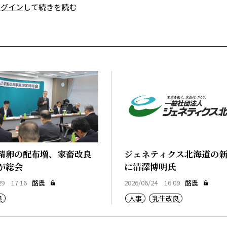
ログイン
して続きを読む
精卵の配布増、家畜改良
ジェネティクス北海道の
が総会
に清澤博明氏
29 17:16
酪農
2026/06/24 16:09
酪農
良
人事
乳牛改良