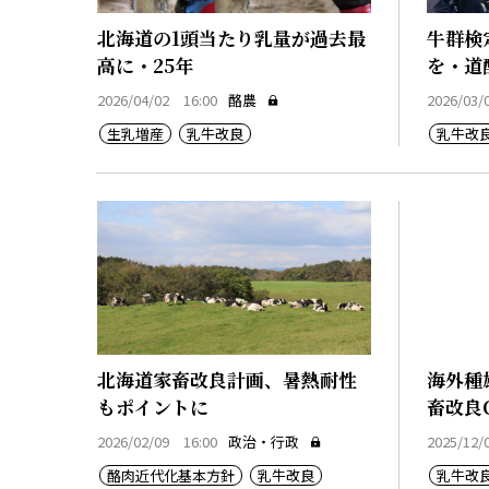
北海道の1頭当たり乳量が過去最
牛群検
高に・25年
を・道
2026/04/02 16:00
酪農
2026/03/
生乳増産
乳牛改良
乳牛改
北海道家畜改良計画、暑熱耐性
海外種
もポイントに
畜改良
2026/02/09 16:00
政治・行政
2025/12/
酪肉近代化基本方針
乳牛改良
乳牛改