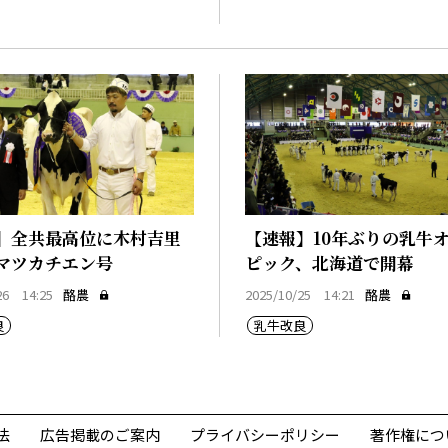
】全共最高位に木村吉里
【速報】10年ぶりの乳牛
マツカチエン号
ピック、北海道で開幕
26 14:25
酪農
2025/10/25 14:21
酪農
良
乳牛改良
法
広告掲載のご案内
プライバシーポリシー
著作権につ