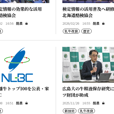
定情報の効果的な活用
検定情報の活用普及へ研
酪検協会
北海道酪検協会
02 16:56
酪農
2026/02/26 16:55
酪農
良
乳牛改良
歴史
雄牛トップ100を公表・家
広島大の牛精液保存研究
C
ツ財団が助成
08 16:51
酪農
2025/11/28 16:55
酪農
良
新技術
乳牛改良