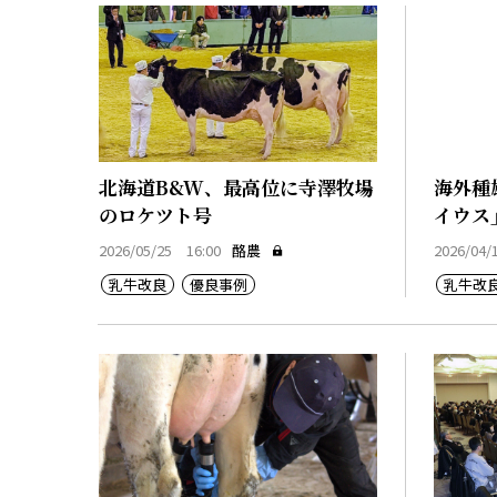
北海道B&W、最高位に寺澤牧場
海外種
のロケツト号
イウス
2026/05/25 16:00
酪農
2026/04/
乳牛改良
優良事例
乳牛改