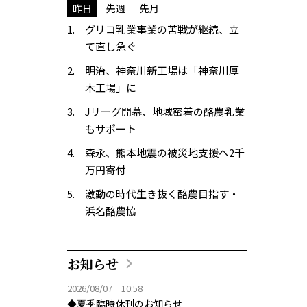
昨日
先週
先月
グリコ乳業事業の苦戦が継続、立
て直し急ぐ
明治、神奈川新工場は「神奈川厚
木工場」に
Jリーグ開幕、地域密着の酪農乳業
もサポート
森永、熊本地震の被災地支援へ2千
万円寄付
激動の時代生き抜く酪農目指す・
浜名酪農協
お知らせ
2026/08/07 10:58
◆夏季臨時休刊のお知らせ