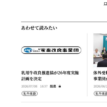
あわせて読みたい
乳用牛改良推進協が26年度実施
体外受
計画を決定
事業団
2026/07/08 16:37
酪農
2026/06/
乳牛改良
乳牛改