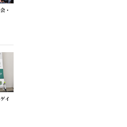
修会・
にゲイ