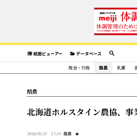
紙面ビューアー
データベース
政治・行政
酪農
乳業
酪農
北海道ホルスタイン農協、事
2026/05/27 17:14
酪農