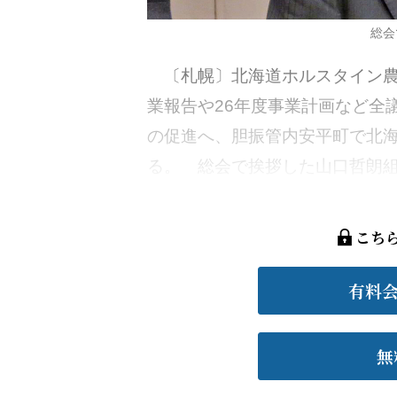
総会
〔札幌〕北海道ホルスタイン農協
業報告や26年度事業計画など全
の促進へ、胆振管内安平町で北
る。 総会で挨拶した山口哲朗組合
こち
有料
無