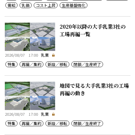
需給
乳価
コスト上昇
生産基盤強化
2020年以降の大手乳業3社の
工場再編一覧
2026/08/07 17:00
乳業
特集
再編／集約
新設／移転
閉鎖／生産終了
地図で見る大手乳業3社の工場
再編の動き
2026/08/07 17:00
乳業
特集
再編／集約
新設／移転
閉鎖／生産終了