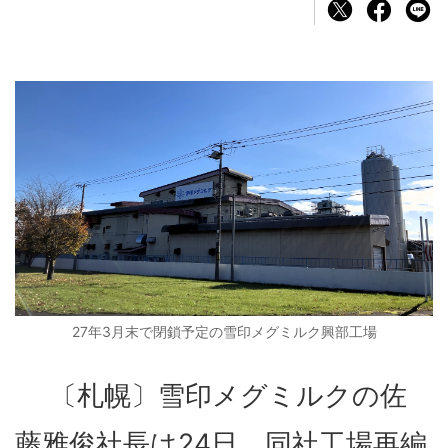
27年3月末で閉鎖予定の雪印メグミルク興部工場
〔札幌〕雪印メグミルクの佐
藤雅俊社長は24日、同社工場再編