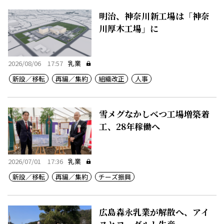
明治、神奈川新工場は「神奈
川厚木工場」に
2026/08/06 17:57
乳業
新設／移転
再編／集約
組織改正
人事
雪メグなかしべつ工場増築着
工、28年稼働へ
2026/07/01 17:36
乳業
新設／移転
再編／集約
チーズ振興
広島森永乳業が解散へ、アイ