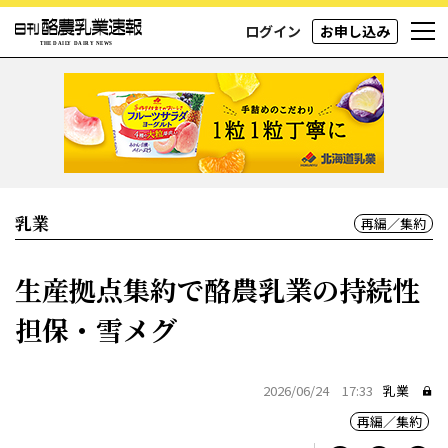
ログイン
お申し込み
乳業
再編／集約
生産拠点集約で酪農乳業の持続性
担保・雪メグ
2026/06/24 17:33
乳業
再編／集約