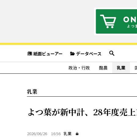
紙面ビューアー
データベース
政治・行政
酪農
乳業
乳業
よつ葉が新中計、28年度売上1
2026/06/26 16:56
乳業