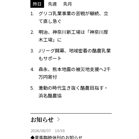
昨日
先週
先月
グリコ乳業事業の苦戦が継続、立
て直し急ぐ
明治、神奈川新工場は「神奈川厚
木工場」に
Jリーグ開幕、地域密着の酪農乳業
もサポート
森永、熊本地震の被災地支援へ2千
万円寄付
激動の時代生き抜く酪農目指す・
浜名酪農協
お知らせ
2026/08/07 10:58
◆夏季臨時休刊のお知らせ