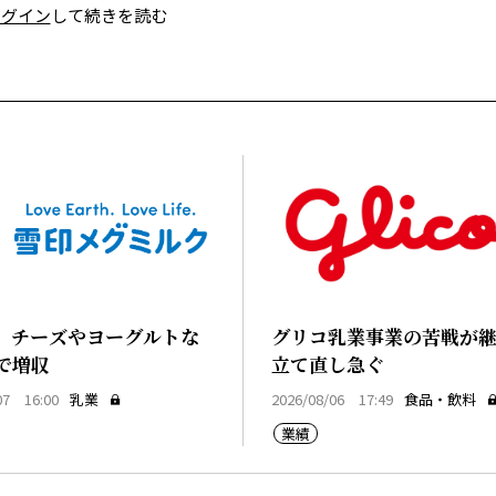
ログイン
して続きを読む
、チーズやヨーグルトな
グリコ乳業事業の苦戦が
で増収
立て直し急ぐ
07 16:00
乳業
2026/08/06 17:49
食品・飲料
業績