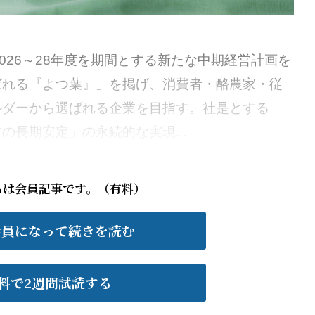
026～28年度を期間とする新たな中期経営計画を
ばれる『よつ葉』」を掲げ、消費者・酪農家・従
ルダーから選ばれる企業を目指す。社是とする
の長期安定」の永続的な実現...
らは会員記事です。（有料）
会員になって続きを読む
料で2週間試読する