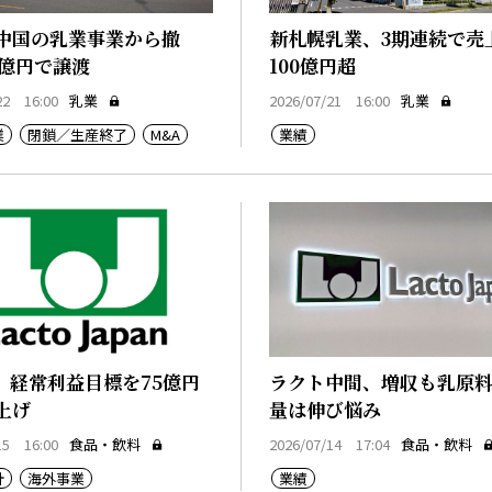
中国の乳業事業から撤
新札幌乳業、3期連続で売
6億円で譲渡
100億円超
22 16:00
乳業
2026/07/21 16:00
乳業
業
閉鎖／生産終了
M&A
業績
、経常利益目標を75億円
ラクト中間、増収も乳原
上げ
量は伸び悩み
15 16:00
食品・飲料
2026/07/14 17:04
食品・飲料
針
海外事業
業績