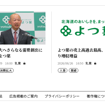
大へさらなる需要創出に
よつ葉の売上高過去最高、
よつ葉
り増収増益
29 16:00
乳業
2026/06/26 16:50
乳業
消費拡大
人事
業績
法
広告掲載のご案内
プライバシーポリシー
著作権につ