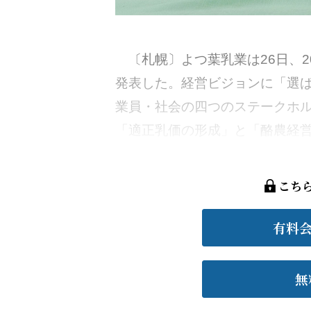
〔札幌〕よつ葉乳業は26日、2
発表した。経営ビジョンに「選
業員・社会の四つのステークホ
「適正乳価の形成」と「酪農経営
こち
有料
無