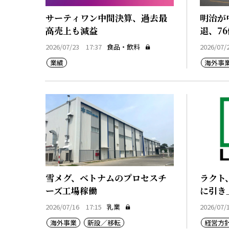
サーティワン中間決算、過去最
明治が
高売上も減益
退、7
2026/07/23 17:37
食品・飲料
2026/07/
業績
海外事
雪メグ、ベトナムのプロセスチ
ラクト
ーズ工場稼働
に引き
2026/07/16 17:15
乳業
2026/07/
海外事業
新設／移転
経営方