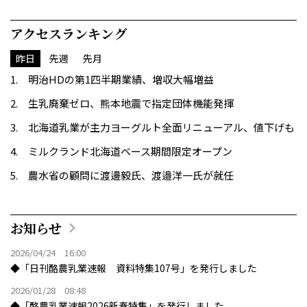
アクセスランキング
昨日
先週
先月
明治HDの第1四半期業績、増収大幅増益
生乳廃棄ゼロ、熊本地震で指定団体機能発揮
北海道乳業が主力ヨーグルト全面リニューアル、値下げも
ミルクランド北海道ベース期間限定オープン
農水省の顧問に渡邊毅氏、渡邉洋一氏が就任
お知らせ
2026/04/24 16:00
◆「日刊酪農乳業速報 資料特集107号」を発行しました
2026/01/28 08:48
◆「酪農乳業速報2026新春特集」を発行しました