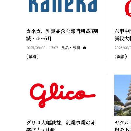
カネカ、乳製品含む部門利益3割
六甲中
減・4～6月
減収大
2025/08/08 17:07
食品・飲料
2025/08/
業績
業績
グリコ大幅減益、乳業事業の赤
ヤクル
字拡大・中間
想を下