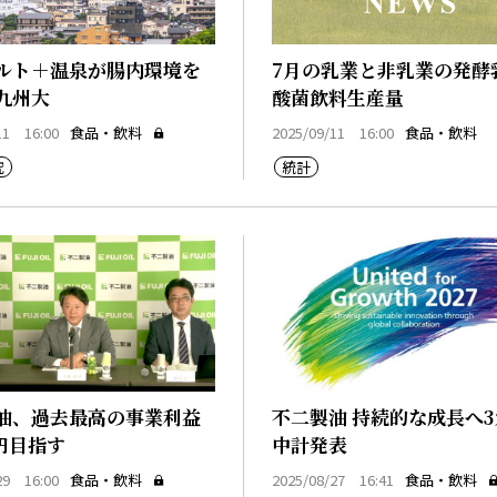
ルト＋温泉が腸内環境を
7月の乳業と非乳業の発酵
九州大
酸菌飲料生産量
11 16:00
食品・飲料
2025/09/11 16:00
食品・飲料
究
統計
油、過去最高の事業利益
不二製油 持続的な成長へ
億円目指す
中計発表
29 16:00
食品・飲料
2025/08/27 16:41
食品・飲料