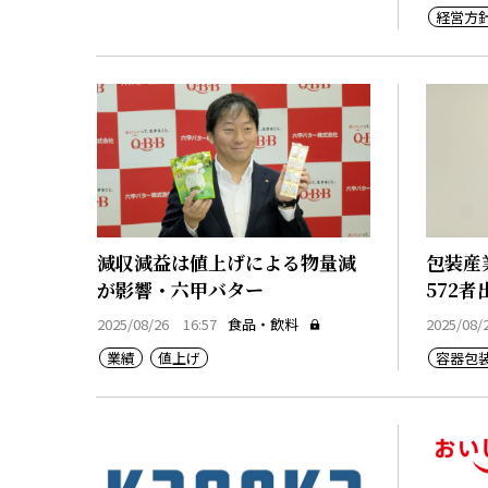
経営方
減収減益は値上げによる物量減
包装産
が影響・六甲バター
572者
2025/08/26 16:57
食品・飲料
2025/08/
業績
値上げ
容器包