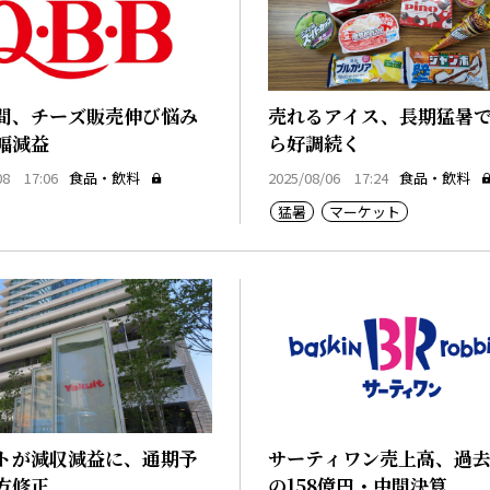
間、チーズ販売伸び悩み
売れるアイス、長期猛暑で
幅減益
ら好調続く
08 17:06
食品・飲料
2025/08/06 17:24
食品・飲料
猛暑
マーケット
トが減収減益に、通期予
サーティワン売上高、過
方修正
の158億円・中間決算