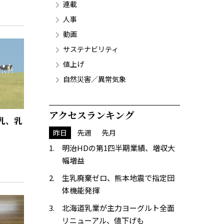
連載
人事
動画
サステナビリティ
値上げ
自然災害／異常気象
アクセスランキング
乳、乳
昨日
先週
先月
明治HDの第1四半期業績、増収大
幅増益
生乳廃棄ゼロ、熊本地震で指定団
体機能発揮
北海道乳業が主力ヨーグルト全面
リニューアル、値下げも