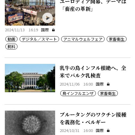
ユーロティア開幕、テーマは
「畜産の革新」
2024/11/13 16:19
国際
動画
デジタル／スマート
アニマルウェルフェア
家畜衛生
飼料
乳牛の鳥インフル根絶へ、全
米でバルク乳検査
2024/11/06 16:00
国際
鳥インフルエンザ
家畜衛生
ブルータングのワクチン接種
を義務化・ベルギー
2024/10/31 16:00
国際