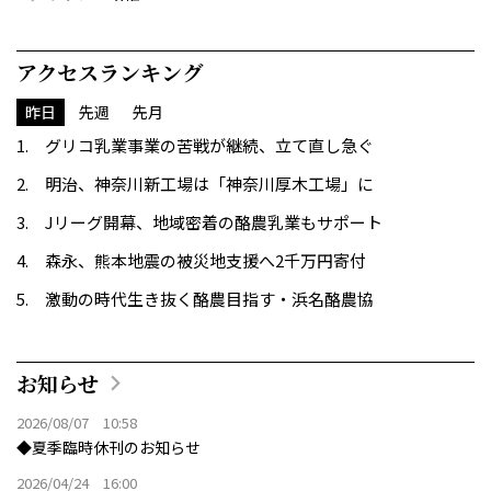
アクセスランキング
昨日
先週
先月
グリコ乳業事業の苦戦が継続、立て直し急ぐ
明治、神奈川新工場は「神奈川厚木工場」に
Jリーグ開幕、地域密着の酪農乳業もサポート
森永、熊本地震の被災地支援へ2千万円寄付
激動の時代生き抜く酪農目指す・浜名酪農協
お知らせ
2026/08/07 10:58
◆夏季臨時休刊のお知らせ
2026/04/24 16:00