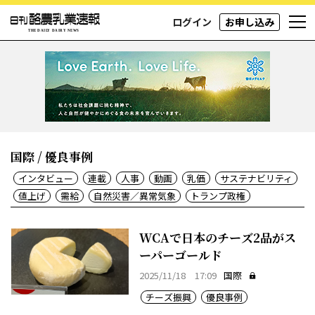
ログイン
お申し込み
国際 / 優良事例
インタビュー
連載
人事
動画
乳価
サステナビリティ
値上げ
需給
自然災害／異常気象
トランプ政権
WCAで日本のチーズ2品がス
ーパーゴールド
2025/11/18 17:09
国際
チーズ振興
優良事例