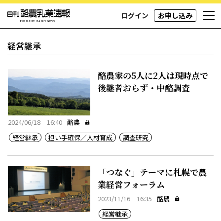
ログイン
お申し込み
経営継承
酪農家の5人に2人は現時点で
後継者おらず・中酪調査
2024/06/18 16:40
酪農
経営継承
担い手確保／人材育成
調査研究
「つなぐ」テーマに札幌で農
業経営フォーラム
2023/11/16 16:35
酪農
経営継承