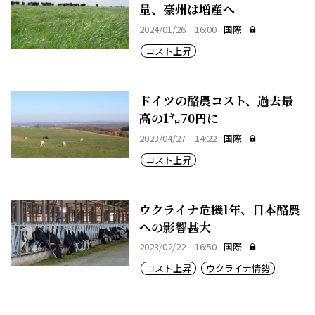
量、豪州は増産へ
2024/01/26 16:00
国際
コスト上昇
ドイツの酪農コスト、過去最
高の1㌔70円に
2023/04/27 14:22
国際
コスト上昇
ウクライナ危機1年、日本酪農
への影響甚大
2023/02/22 16:50
国際
コスト上昇
ウクライナ情勢