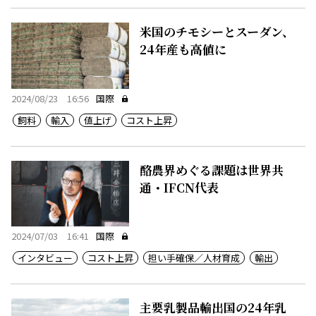
米国のチモシーとスーダン、
24年産も高値に
2024/08/23 16:56
国際
飼料
輸入
値上げ
コスト上昇
酪農界めぐる課題は世界共
通・IFCN代表
2024/07/03 16:41
国際
インタビュー
コスト上昇
担い手確保／人材育成
輸出
主要乳製品輸出国の24年乳