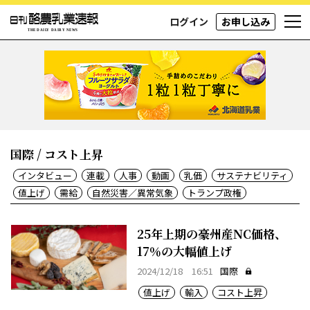
ログイン
お申し込み
国際 / コスト上昇
インタビュー
連載
人事
動画
乳価
サステナビリティ
値上げ
需給
自然災害／異常気象
トランプ政権
25年上期の豪州産NC価格、
17％の大幅値上げ
2024/12/18 16:51
国際
値上げ
輸入
コスト上昇