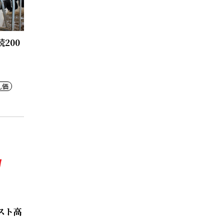
200
乳価
スト高