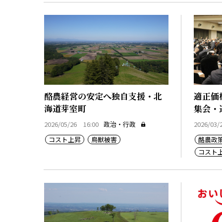
酪農経営の安定へ独自支援・北
適正価
海道芽室町
集会・
2026/05/26 16:00
政治・行政
2026/03/
コスト上昇
鳥獣被害
酪農政
コスト