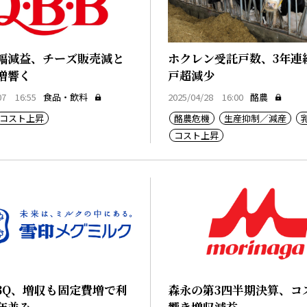
幅減益、チーズ販売減と
ホクレン受託戸数、3年連続
増響く
戸超減少
07 16:55
食品・飲料
2025/04/28 16:00
酪農
コスト上昇
酪農危機
生産抑制／減産
コスト上昇
3Q、増収も固定費増で利
森永の第3四半期決算、コ
年並み
響き増収減益