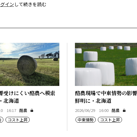
ログイン
して続きを読む
響受けにくい酪農へ模索
酪農現場で中東情勢の影
・北海道
鮮明に・北海道
10 16:17
酪農
2026/06/29 16:00
酪農
勢
コスト上昇
中東情勢
コスト上昇