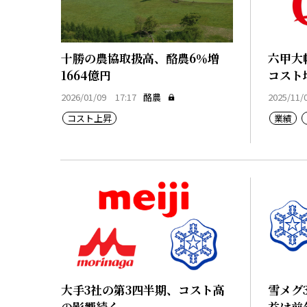
十勝の農協取扱高、酪農6％増
六甲大
1664億円
コスト
2026/01/09 17:17
酪農
2025/11/
コスト上昇
業績
大手3社の第3四半期、コスト高
雪メグ
の影響続く
益は前