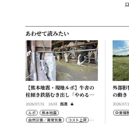
あわせて読みたい
【熊本地震・現地ルポ】牛舎の
外部影
柱傾き鉄筋むき出し「やめるし
の動き
か」
2026/07/31 16:03
酪農
2026/07/
ルポ
熊本地震
中東情
自然災害／異常気象
コスト上昇
廃業