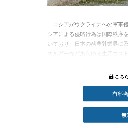
ロシアがウクライナへの軍事侵
シアによる侵略行為は国際秩序
いており、日本の酪農乳業界に
ネルギーなどあらゆる生産コストが
こち
有料
無