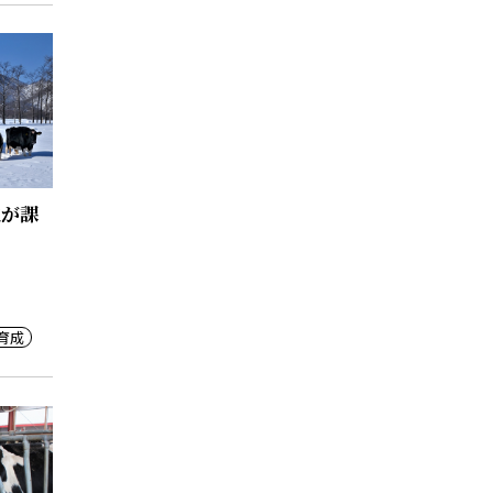
化が課
育成