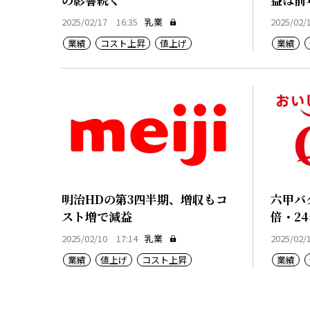
2025/02/17 16:35
乳業
2025/02/
業績
コスト上昇
値上げ
業績
明治HDの第3四半期、増収もコ
六甲バ
スト増で減益
倍・24
2025/02/10 17:14
乳業
2025/02/
業績
値上げ
コスト上昇
業績