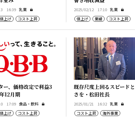
13 16:39
乳業
2025/02/12 17:10
乳業
値上げ
コスト上昇
値上げ
業績
コスト上昇
ター、価格改定で利益3
既存尺度上回るスピード
年12月期
さを・松田社長
10 17:09
食品・飲料
2025/01/21 16:32
乳業
値上げ
コスト上昇
コスト上昇
海外事業