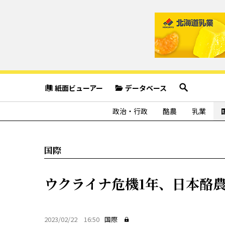
紙面ビューアー
データベース
政治・行政
酪農
乳業
国際
ウクライナ危機1年、日本酪
2023/02/22 16:50
国際