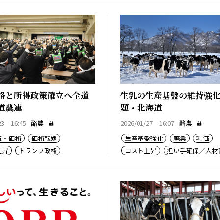
格と所得政策確立へ全道
生乳の生産基盤の維持強
道農連
題・北海道
23 16:45
酪農
2026/01/27 16:07
酪農
策・価格
価格転嫁
生産基盤強化
廃業
乳価
上昇
トランプ政権
コスト上昇
担い手確保／人材