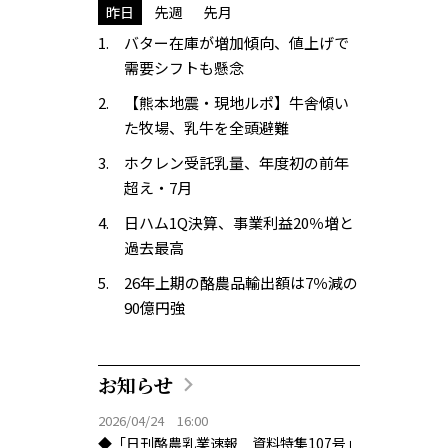
昨日
先週
先月
バター在庫が増加傾向、値上げで
需要シフトも懸念
【熊本地震・現地ルポ】牛舎傾い
た牧場、乳牛を全頭避難
ホクレン受託乳量、年度初の前年
超え・7月
日ハム1Q決算、事業利益20％増と
過去最高
26年上期の酪農品輸出額は7％減の
90億円強
お知らせ
2026/04/24 16:00
◆「日刊酪農乳業速報 資料特集107号」