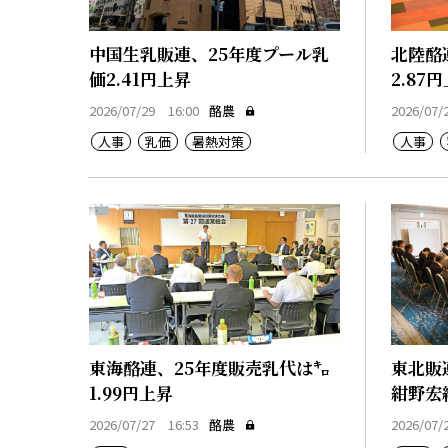
中国生乳販連、25年度プール乳
北陸酪
価2.41円上昇
2.87
2026/07/29 16:00
酪農
2026/07/
人事
乳価
暑熱対策
人事
東海酪連、25年度販売乳代は㌔
東北販
1.99円上昇
紺野宏
2026/07/27 16:53
酪農
2026/07/