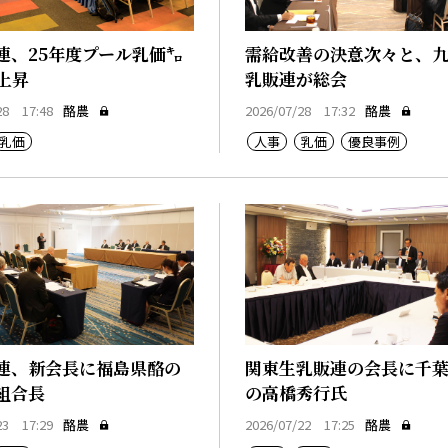
連、25年度プール乳価㌔
需給改善の決意次々と、
円上昇
乳販連が総会
28 17:48
酪農
2026/07/28 17:32
酪農
乳価
人事
乳価
優良事例
連、新会長に福島県酪の
関東生乳販連の会長に千
組合長
の高橋秀行氏
23 17:29
酪農
2026/07/22 17:25
酪農