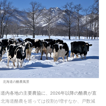
北海道の酪農風景
内各地の主要農協に、2026年以降の酪農が直
。北海道酪農を巡っては役割が増すなか、戸数減