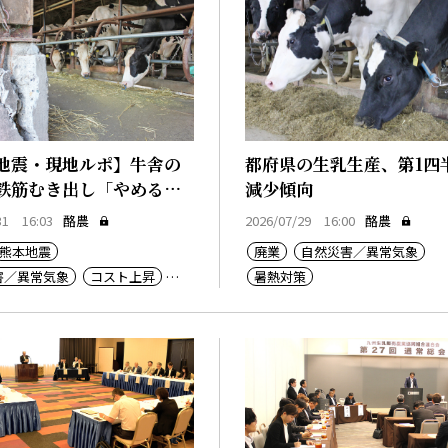
地震・現地ルポ】牛舎の
都府県の生乳生産、第1四
鉄筋むき出し「やめるし
減少傾向
31 16:03
酪農
2026/07/29 16:00
酪農
熊本地震
廃業
自然災害／異常気象
害／異常気象
コスト上昇
暑熱対策