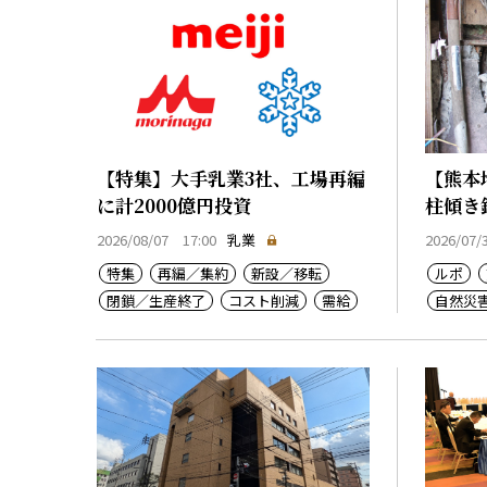
【特集】大手乳業3社、工場再編
【熊本
に計2000億円投資
柱傾き
か」
2026/08/07 17:00
乳業
2026/07/
特集
再編／集約
新設／移転
ルポ
閉鎖／生産終了
コスト削減
需給
自然災
乳価
コスト上昇
生産基盤強化
廃業