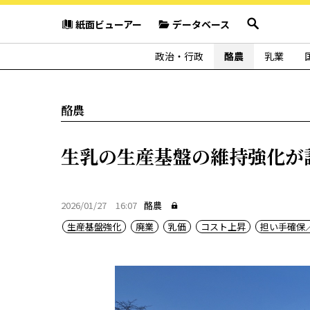
紙面ビューアー
データベース
政治・行政
酪農
乳業
酪農
生乳の生産基盤の維持強化が
2026/01/27 16:07
酪農
生産基盤強化
廃業
乳価
コスト上昇
担い手確保