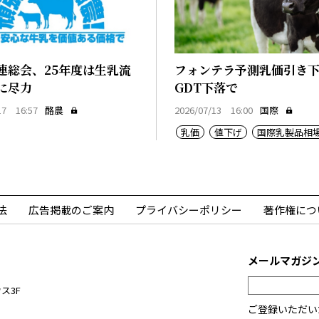
連総会、25年度は生乳流
フォンテラ予測乳価引き
に尽力
GDT下落で
17 16:57
酪農
2026/07/13 16:00
国際
乳価
値下げ
国際乳製品相
法
広告掲載のご案内
プライバシーポリシー
著作権につ
メールマガジ
ス3F
ご登録いただい