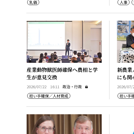
乳価
人事
産業動物獣医師確保へ農相と学
新農業
生が意見交換
にも関
2026/07/22 16:11
政治・行政
2026/07/
担い手確保／人材育成
担い手