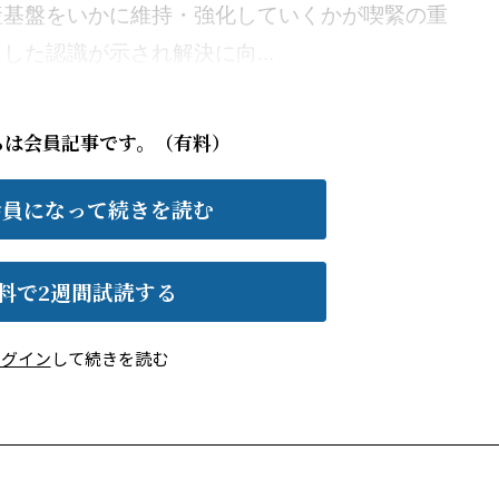
産基盤をいかに維持・強化していくかが喫緊の重
た認識が示され解決に向...
らは会員記事です。（有料）
会員になって続きを読む
料で2週間試読する
ログイン
して続きを読む