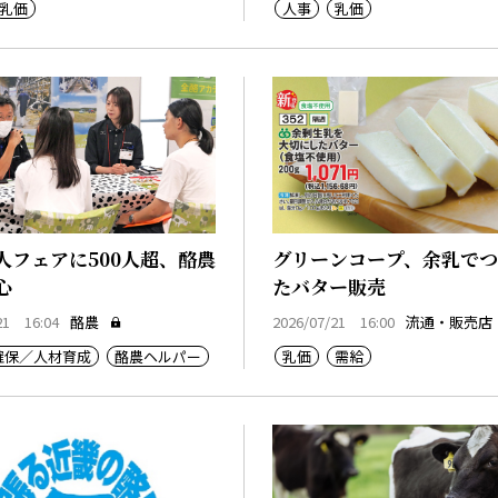
乳価
人事
乳価
人フェアに500人超、酪農
グリーンコープ、余乳で
心
たバター販売
21 16:04
酪農
2026/07/21 16:00
流通・販売店
確保／人材育成
酪農ヘルパー
乳価
需給