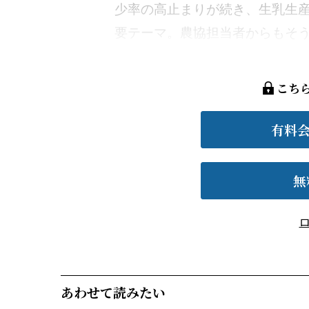
少率の高止まりが続き、生乳生
要テーマ。農協担当者からもそうし
こち
有料
無
あわせて読みたい