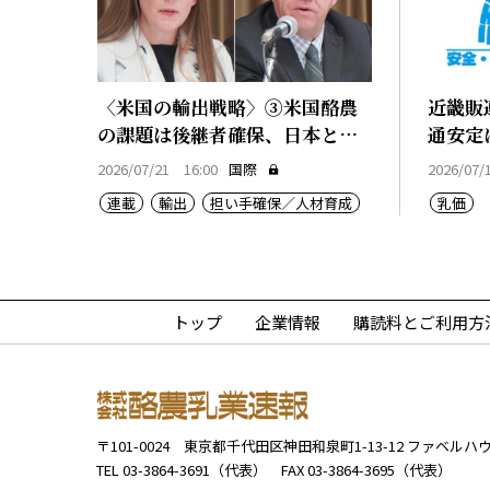
〈米国の輸出戦略〉③米国酪農
近畿販
の課題は後継者確保、日本と共
通安定
通
2026/07/21 16:00
国際
2026/07/
連載
輸出
担い手確保／人材育成
乳価
トップ
企業情報
購読料とご利用方
〒101-0024
東京都千代田区神田和泉町1-13-12
ファベルハウ
TEL 03-3864-3691（代表）
FAX 03-3864-3695（代表）