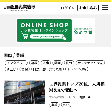
ログイン
お申し込み
国際 / 業績
インタビュー
連載
人事
動画
乳価
サステナビリティ
値上げ
需給
自然災害／異常気象
トランプ政権
世界乳業トップ20位、大規模
M＆Aで変動へ
2025/09/05 16:00
国際
業績
M&A