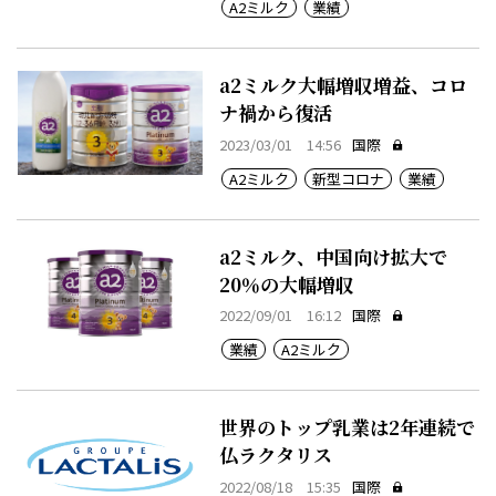
A2ミルク
業績
a2ミルク大幅増収増益、コロ
ナ禍から復活
2023/03/01 14:56
国際
A2ミルク
新型コロナ
業績
a2ミルク、中国向け拡大で
20％の大幅増収
2022/09/01 16:12
国際
業績
A2ミルク
世界のトップ乳業は2年連続で
仏ラクタリス
2022/08/18 15:35
国際