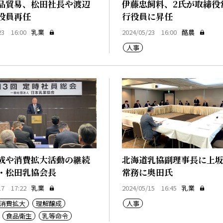
品貿易、松田社長や渡辺
伊藤忠飼料、2氏が取締役
役員再任
行役員に昇任
23 16:00
乳業
2024/05/23 16:00
酪農
人事
成や消費拡大活動の継続
北海道乳協副理事長に上
・松田乳協会長
常務に奥田氏
17 17:22
乳業
2024/05/15 16:45
乳業
消費拡大
理解醸成
人事
食品衛生
乳等命令