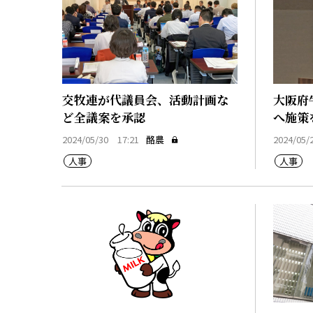
交牧連が代議員会、活動計画な
大阪府
ど全議案を承認
へ施策
2024/05/30 17:21
酪農
2024/05/
人事
人事