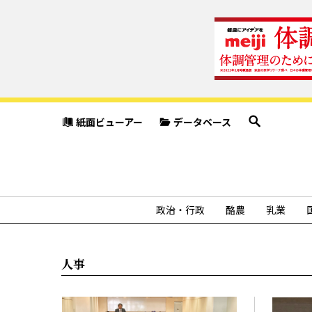
紙面ビューアー
データベース
政治・行政
酪農
乳業
人事