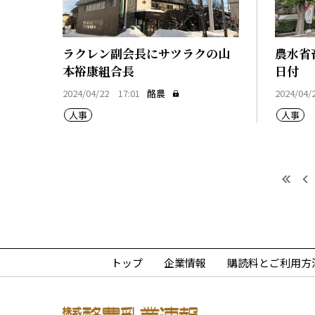
ラクレン副会長にサツラクの山
農水省
本裕康組合長
日付
2024/04/22 17:01
酪農
2024/04/
人事
人事
最初
トップ
企業情報
購読料とご利用方