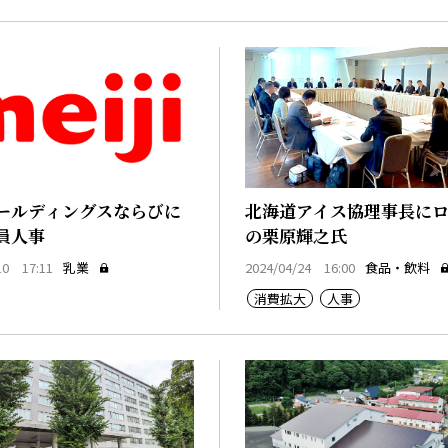
ールディングスならびに
北海道アイス協理事長に
員人事
の栗原輝之氏
10 17:11
乳業
2024/04/24 16:00
食品・飲料
消費拡大
人事