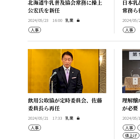
北海道牛乳普及協会常務に操上
日本乳
公宏氏を新任
常務ら
2024/05/23 16:00
乳業
2024/05/
人事
人事
飲用公取協が定時委員会、佐藤
理解醸
委員長ら再任
が必要
2024/05/21 17:33
乳業
2024/05/
人事
人事
値上げ