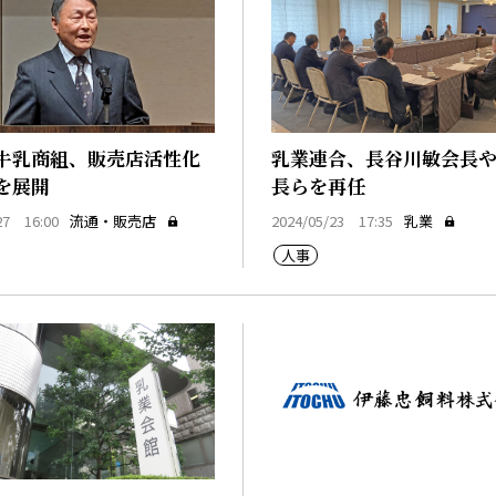
牛乳商組、販売店活性化
乳業連合、長谷川敏会長や
を展開
長らを再任
27 16:00
流通・販売店
2024/05/23 17:35
乳業
人事