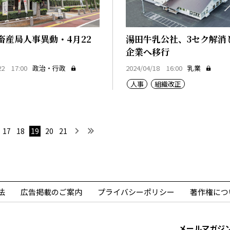
畜産局人事異動・4月22
湯田牛乳公社、3セク解消
企業へ移行
22 17:00
政治・行政
2024/04/18 16:00
乳業
人事
組織改正
へ
前へ
次へ
最後へ
17
18
19
20
21
法
広告掲載のご案内
プライバシーポリシー
著作権につ
メールマガジ