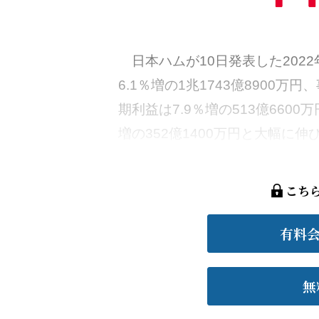
日本ハムが10日発表した202
6.1％増の1兆1743億8900万
期利益は7.9％増の513億660
増の352億1400万円と大幅に伸
こち
有料
無