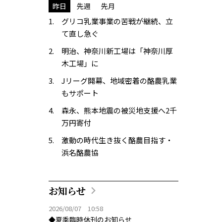
昨日
先週
先月
グリコ乳業事業の苦戦が継続、立
て直し急ぐ
明治、神奈川新工場は「神奈川厚
木工場」に
Jリーグ開幕、地域密着の酪農乳業
もサポート
森永、熊本地震の被災地支援へ2千
万円寄付
激動の時代生き抜く酪農目指す・
浜名酪農協
お知らせ
2026/08/07 10:58
◆夏季臨時休刊のお知らせ