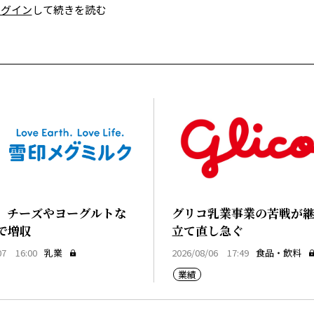
ログイン
して続きを読む
、チーズやヨーグルトな
グリコ乳業事業の苦戦が
で増収
立て直し急ぐ
07 16:00
乳業
2026/08/06 17:49
食品・飲料
業績