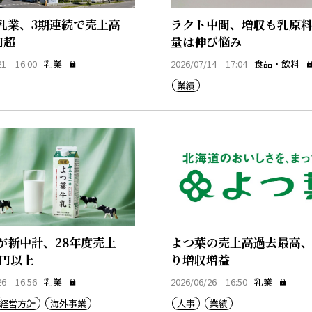
乳業、3期連続で売上高
ラクト中間、増収も乳原
円超
量は伸び悩み
21 16:00
乳業
2026/07/14 17:04
食品・飲料
業績
が新中計、28年度売上
よつ葉の売上高過去最高、
億円以上
り増収増益
26 16:56
乳業
2026/06/26 16:50
乳業
経営方針
海外事業
人事
業績