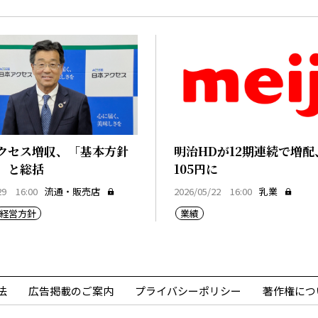
クセス増収、「基本方針
明治HDが12期連続で増配
」と総括
105円に
29 16:00
流通・販売店
2026/05/22 16:00
乳業
経営方針
業績
法
広告掲載のご案内
プライバシーポリシー
著作権につ