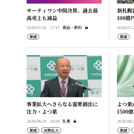
サーティワン中間決算、過去最
新札幌
高売上も減益
100億
2026/07/23 17:37
食品・飲料
2026/07/
業績
業績
事業拡大へさらなる需要創出に
よつ葉
注力・よつ葉
1500
2026/06/29 16:00
乳業
2026/06/
業績
消費拡大
業績