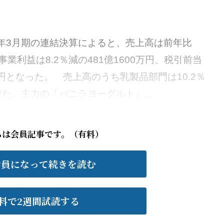
2年3月期の連結決算によると、売上高は前年比
円、事業利益は8.2％減の481億1600万円、税引前当
0万円となった。 売上高のうち乳製品部門は10.2％
びた。主力の「バニラヨーグルト」...
らは会員記事です。（有料）
会員になって続きを読む
料で2週間試読する