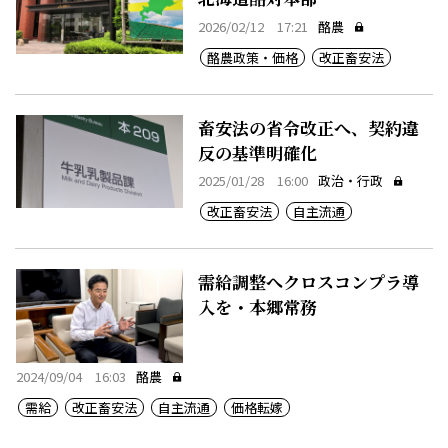
2026/02/12 17:21
酪農
酪農政策・価格
改正畜安法
畜安法の省令改正へ、契約違
反の基準明確化
2025/01/28 16:00
政治・行政
改正畜安法
自主流通
需給調整へクロスコンプラ導
入を・本郷常務
2024/09/04 16:03
酪農
需給
改正畜安法
自主流通
価格転嫁