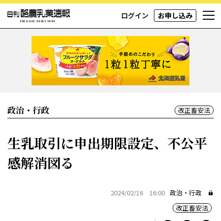
ログイン
お申し込み
政治・行政
改正畜安法
生乳取引に申出期限設定、不公平
感解消図る
2024/02/16 16:00
政治・行政
改正畜安法