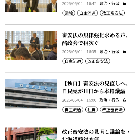
2026/06/04 16:42
政治・行政
需給
自主流通
改正畜安法
畜安法の規律強化求める声、
酪政会で相次ぐ
2026/06/04 16:35
政治・行政
自主流通
改正畜安法
【独自】畜安法の見直しへ、
自民党が11日から本格議論
2026/06/04 16:00
政治・行政
自主流通
独自
改正畜安法
改正畜安法の見直し議論を・
北海道酪対本部