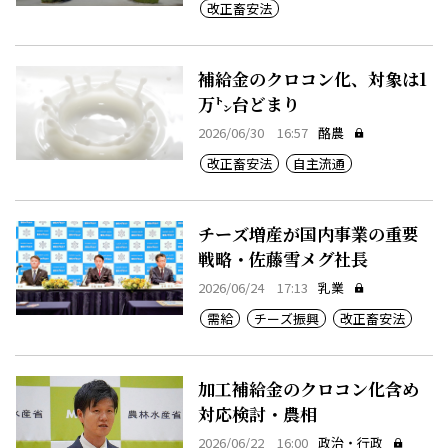
改正畜安法
補給金のクロコン化、対象は1
万㌧台どまり
2026/06/30 16:57
酪農
改正畜安法
自主流通
チーズ増産が国内事業の重要
戦略・佐藤雪メグ社長
2026/06/24 17:13
乳業
需給
チーズ振興
改正畜安法
加工補給金のクロコン化含め
対応検討・農相
2026/06/22 16:00
政治・行政