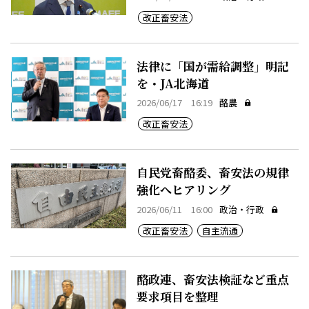
改正畜安法
法律に「国が需給調整」明記
を・JA北海道
2026/06/17 16:19
酪農
改正畜安法
自民党畜酪委、畜安法の規律
強化へヒアリング
2026/06/11 16:00
政治・行政
改正畜安法
自主流通
酪政連、畜安法検証など重点
要求項目を整理