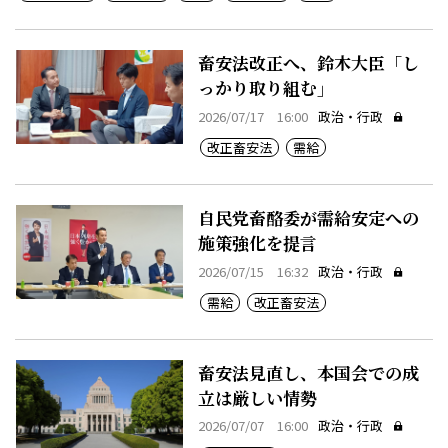
畜安法改正へ、鈴木大臣「し
っかり取り組む」
2026/07/17 16:00
政治・行政
改正畜安法
需給
自民党畜酪委が需給安定への
施策強化を提言
2026/07/15 16:32
政治・行政
需給
改正畜安法
畜安法見直し、本国会での成
立は厳しい情勢
2026/07/07 16:00
政治・行政