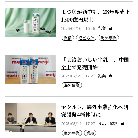
よつ葉が新中計、28年度売上
1500億円以上
2026/06/26 16:56
乳業
業績
経営方針
海外事業
「明治おいしい牛乳」、中国
全土で発売開始
2025/07/29 17:27
乳業
海外事業
ヤクルト、海外事業強化へ研
究開発4極体制に
2025/05/14 17:27
食品・飲料
海外事業
業績