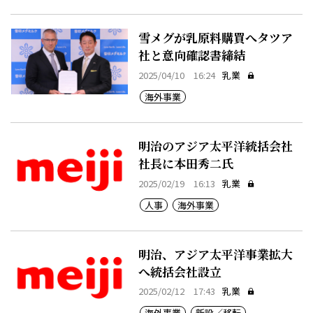
雪メグが乳原料購買へタツア
社と意向確認書締結
2025/04/10 16:24
乳業
海外事業
明治のアジア太平洋統括会社
社長に本田秀二氏
2025/02/19 16:13
乳業
人事
海外事業
明治、アジア太平洋事業拡大
へ統括会社設立
2025/02/12 17:43
乳業
海外事業
新設／移転