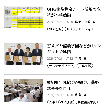
GHG簡易算定シート活用の取
組が本格始動
2026/07/24 16:00
政治・行政
GHG削減
サステナビリティ
雪メグや酪農学園などがJクレ
ジットで連携
2026/07/16 17:12
乳業
サステナビリティ
GHG削減
愛知県牛乳協会が総会、荻野
誠会長を再任
2026/07/16 16:00
乳業
人事
GHG削減
学校給食牛乳