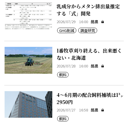
乳成分からメタン排出量推定
する「式」開発
2026/07/29 16:00
酪農
GHG削減
調査研究
1番牧草刈り終える、出来悪く
ない・北海道
2026/07/28 16:00
酪農
飼料
4～6月期の配合飼料補填は1㌧
2950円
2026/07/27 16:58
酪農
飼料