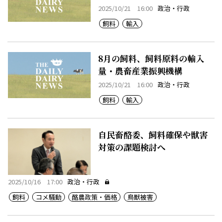
2025/10/21 16:00
政治・行政
飼料
輸入
8月の飼料、飼料原料の輸入
量・農畜産業振興機構
2025/10/21 16:00
政治・行政
飼料
輸入
自民畜酪委、飼料確保や獣害
対策の課題検討へ
2025/10/16 17:00
政治・行政
飼料
コメ騒動
酪農政策・価格
鳥獣被害