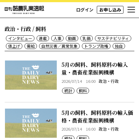
ログイン
お申し込み
政治・行政 / 飼料
インタビュー
連載
人事
動画
乳価
サステナビリティ
値上げ
需給
自然災害／異常気象
トランプ政権
独自
5月の飼料、飼料原料の輸入
量・農畜産業振興機構
2026/07/14 16:00
政治・行政
統計
飼料
5月の飼料、飼料原料の輸入価
格・農畜産業振興機構
2026/07/14 16:00
政治・行政
統計
飼料