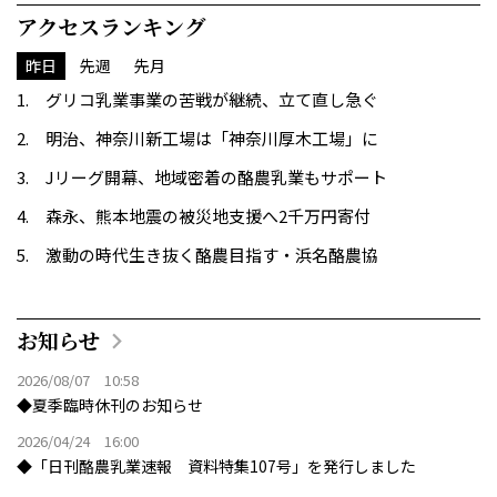
アクセスランキング
昨日
先週
先月
グリコ乳業事業の苦戦が継続、立て直し急ぐ
明治、神奈川新工場は「神奈川厚木工場」に
Jリーグ開幕、地域密着の酪農乳業もサポート
森永、熊本地震の被災地支援へ2千万円寄付
激動の時代生き抜く酪農目指す・浜名酪農協
お知らせ
2026/08/07 10:58
◆夏季臨時休刊のお知らせ
2026/04/24 16:00
◆「日刊酪農乳業速報 資料特集107号」を発行しました