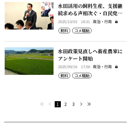
水田活用の飼料生産、支援継
続求める声相次ぐ・自民党畜
酪委
2025/10/02 16:31
政治・行政
飼料
コメ騒動
水田政策見直しへ畜産農家に
アンケート開始
2025/09/16 17:00
政治・行政
飼料
コメ騒動
最初へ
前へ
次へ
最後へ
1
2
3