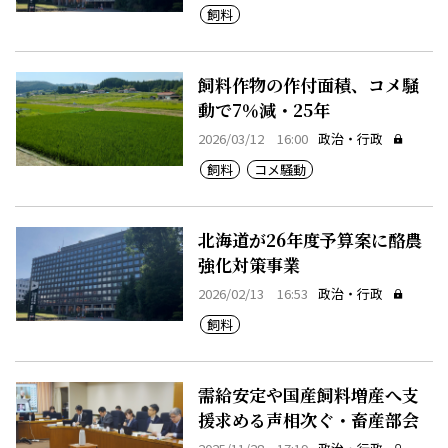
飼料
飼料作物の作付面積、コメ騒
動で7％減・25年
2026/03/12 16:00
政治・行政
飼料
コメ騒動
北海道が26年度予算案に酪農
強化対策事業
2026/02/13 16:53
政治・行政
飼料
需給安定や国産飼料増産へ支
援求める声相次ぐ・畜産部会