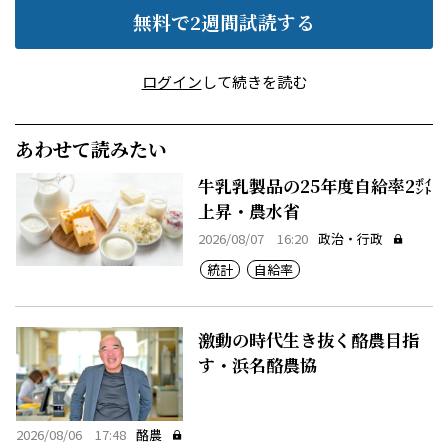
無料で2週間試読する
ログイン
して続きを読む
あわせて読みたい
牛乳乳製品の25年度自給率2㌽
上昇・農水省
2026/08/07 16:20
政治・行政
統計
自給率
激動の時代生き抜く酪農目指
す・浜名酪農協
2026/08/06 17:48
酪農