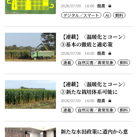
2026/07/09 16:00
酪農
デジタル／スマート
AI
飼料
【連載】〈温暖化とコーン〉
③基本の徹底と適応策
2026/07/06 16:00
酪農
連載
自然災害／異常気象
飼料
【連載】〈温暖化とコーン〉
②新たな栽培体系可能に
2026/07/03 16:00
酪農
連載
自然災害／異常気象
飼料
新たな水田政策に道内から意