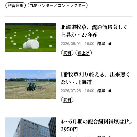
耕畜連携
TMRセンター／コントラクター
北海道牧草、流通価格著しく
上昇か・27年産
2026/08/05 16:00
酪農
飼料
値上げ
1番牧草刈り終える、出来悪く
ない・北海道
2026/07/28 16:00
酪農
飼料
4～6月期の配合飼料補填は1㌧
2950円