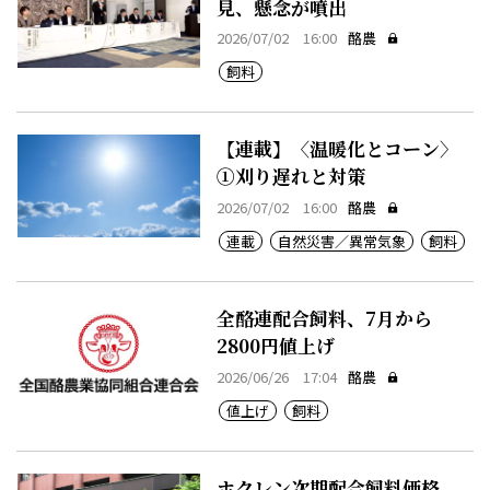
見、懸念が噴出
2026/07/02 16:00
酪農
飼料
【連載】〈温暖化とコーン〉
①刈り遅れと対策
2026/07/02 16:00
酪農
連載
自然災害／異常気象
飼料
全酪連配合飼料、7月から
2800円値上げ
2026/06/26 17:04
酪農
値上げ
飼料
ホクレン次期配合飼料価格