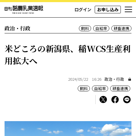
ログイン
お申し込み
政治・行政
飼料
自給率
耕畜連携
米どころの新潟県、稲WCS生産利
用拡大へ
2024/05/22 16:26
政治・行政
飼料
自給率
耕畜連携