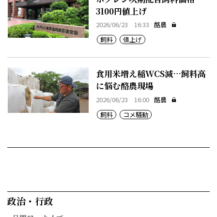
3100円値上げ
2026/06/23 16:33
酪農
飼料
値上げ
食用米増え稲WCS減…飼料高
に悩む酪農現場
2026/06/23 16:00
酪農
飼料
コメ騒動
政治・行政​