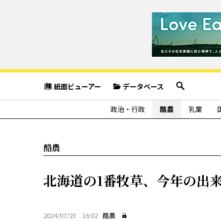
紙面ビューアー
データベース
政治・行政
酪農
乳業
酪農
北海道の1番牧草、今年の出
2024/07/23 16:02
酪農