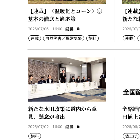
【連載】〈温暖化とコーン〉③
【連載
基本の徹底と適応策
新たな
2026/07/06 16:00
酪農
2026/07/
連載
自然災害／異常気象
飼料
連載
新たな水田政策に道内から意
全酪連
見、懸念が噴出
円値上
2026/07/02 16:00
酪農
2026/06/
飼料
値上げ