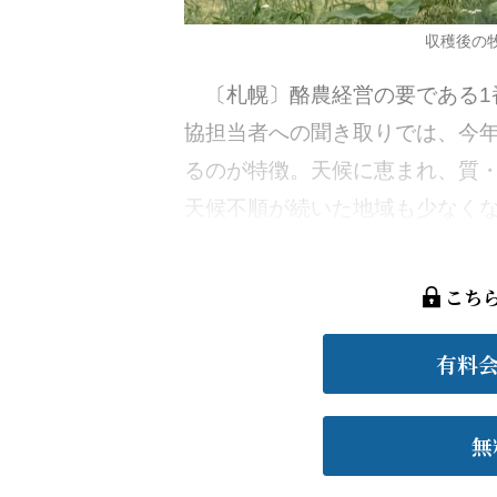
収穫後の
〔札幌〕酪農経営の要である1
協担当者への聞き取りでは、今
るのが特徴。天候に恵まれ、質
天候不順が続いた地域も少なくなく
こち
有料
無