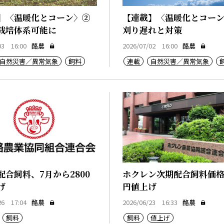
】〈温暖化とコーン〉②
【連載】〈温暖化とコー
栽培体系可能に
刈り遅れと対策
03 16:00
酪農
2026/07/02 16:00
酪農
自然災害／異常気象
飼料
連載
自然災害／異常気象
配合飼料、7月から2800
ホクレン次期配合飼料価格3
げ
円値上げ
26 17:04
酪農
2026/06/23 16:33
酪農
飼料
飼料
値上げ