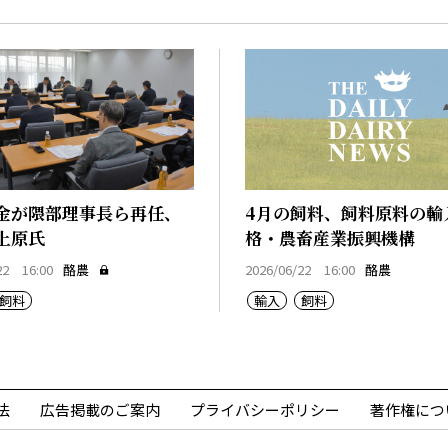
金が隈部理事長ら再任、
4月の飼料、飼料原料の輸
上原氏
格・農畜産業振興機構
22 16:00
酪農
2026/06/22 16:00
酪農
飼料
輸入
飼料
法
広告掲載のご案内
プライバシーポリシー
著作権につ