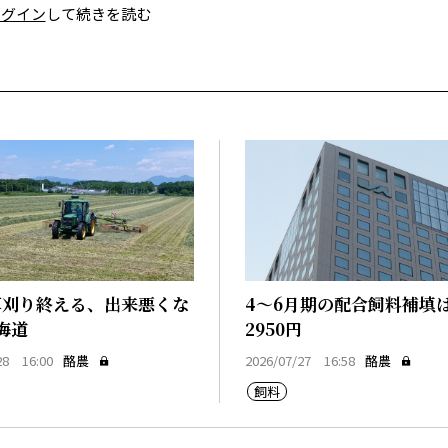
ログイン
して続きを読む
草刈り終える、出来悪くな
4～6月期の配合飼料補填は
海道
2950円
28 16:00
酪農
2026/07/27 16:58
酪農
飼料