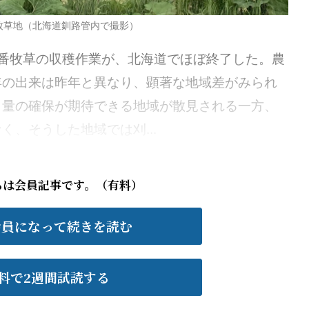
牧草地（北海道釧路管内で撮影）
番牧草の収穫作業が、北海道でほぼ終了した。農
年の出来は昨年と異なり、顕著な地域差がみられ
・量の確保が期待できる地域が散見される一方、
、そうした地域では刈...
らは会員記事です。（有料）
会員になって続きを読む
料で2週間試読する