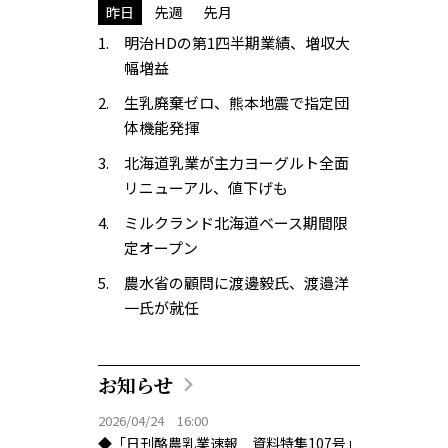
昨日
先週
先月
明治HDの第1四半期業績、増収大
幅増益
生乳廃棄ゼロ、熊本地震で指定団
体機能発揮
北海道乳業が主力ヨーグルト全面
リニューアル、値下げも
ミルクランド北海道ベース期間限
定オープン
農水省の顧問に渡邊毅氏、渡邉洋
一氏が就任
お知らせ
2026/04/24 16:00
◆「日刊酪農乳業速報 資料特集107号」