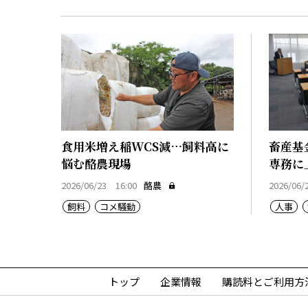
食用米増え稲WCS減…飼料高に
畜産基
悩む酪農現場
専務に
2026/06/23 16:00
酪農
2026/06/
飼料
コメ騒動
人事
トップ
企業情報
購読料とご利用方