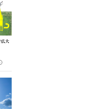
で広大
料