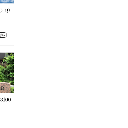
ン〉①
飼料
100