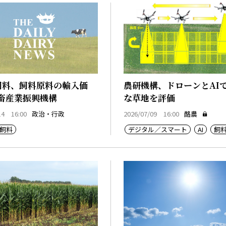
飼料、飼料原料の輸入価
農研機構、ドローンとAI
畜産業振興機構
な草地を評価
14 16:00
政治・行政
2026/07/09 16:00
酪農
飼料
デジタル／スマート
AI
飼