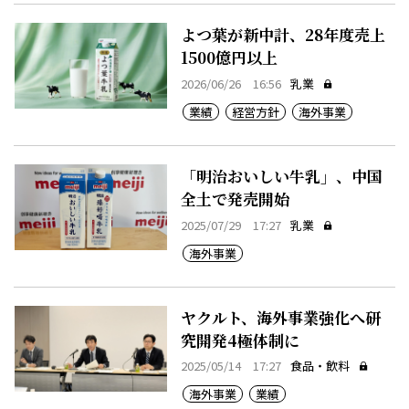
よつ葉が新中計、28年度売上
1500億円以上
2026/06/26 16:56
乳業
業績
経営方針
海外事業
「明治おいしい牛乳」、中国
全土で発売開始
2025/07/29 17:27
乳業
海外事業
ヤクルト、海外事業強化へ研
究開発4極体制に
2025/05/14 17:27
食品・飲料
海外事業
業績