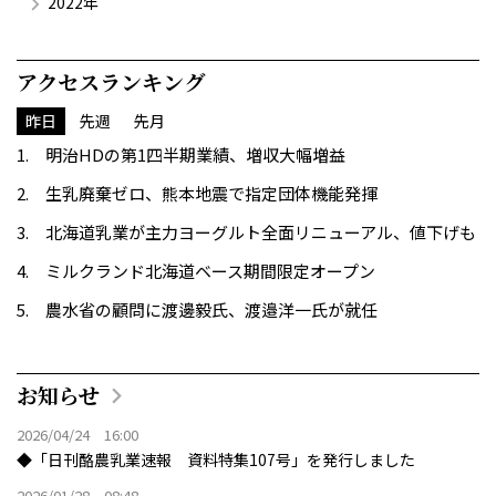
2022年
アクセスランキング
昨日
先週
先月
明治HDの第1四半期業績、増収大幅増益
生乳廃棄ゼロ、熊本地震で指定団体機能発揮
北海道乳業が主力ヨーグルト全面リニューアル、値下げも
ミルクランド北海道ベース期間限定オープン
農水省の顧問に渡邊毅氏、渡邉洋一氏が就任
お知らせ
2026/04/24 16:00
◆「日刊酪農乳業速報 資料特集107号」を発行しました
2026/01/28 08:48