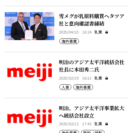
雪メグが乳原料購買へタツア
社と意向確認書締結
2025/04/10 16:24
乳業
海外事業
明治のアジア太平洋統括会社
社長に本田秀二氏
2025/02/19 16:13
乳業
人事
海外事業
明治、アジア太平洋事業拡大
へ統括会社設立
2025/02/12 17:43
乳業
海外事業
新設／移転