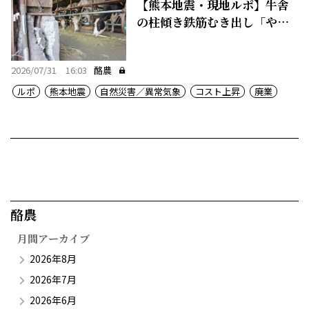
【熊本地震・現地ルポ】牛舎
の柱傾き鉄筋むき出し「やめ
るしか」
2026/07/31 16:03
酪農
ルポ
熊本地震
自然災害／異常気象
コスト上昇
廃業
酪農​
月間アーカイブ
2026年8月
2026年7月
2026年6月