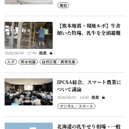
需給
【熊本地震・現地ルポ】牛舎
傾いた牧場、乳牛を全頭避難
2026/08/04 17:40
酪農
ルポ
熊本地震
自然災害／異常気象
IPCSA総会、スマート農業に
ついて議論
2026/08/03 16:00
酪農
デジタル／スマート
北海道の乳牛せり相場・一般