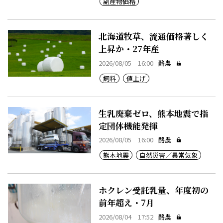
副産物価格
北海道牧草、流通価格著しく
上昇か・27年産
2026/08/05 16:00
酪農
飼料
値上げ
生乳廃棄ゼロ、熊本地震で指
定団体機能発揮
2026/08/05 16:00
酪農
熊本地震
自然災害／異常気象
ホクレン受託乳量、年度初の
前年超え・7月
2026/08/04 17:52
酪農