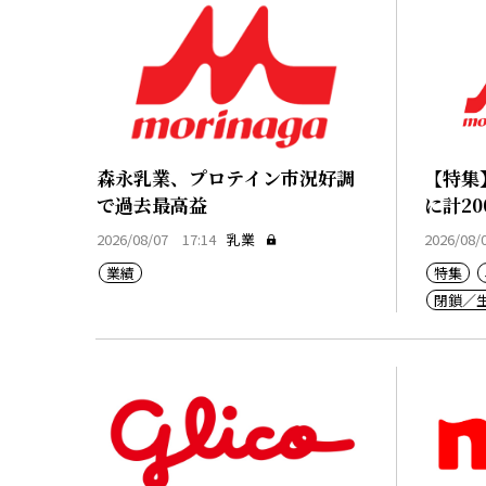
森永乳業、プロテイン市況好調
【特集
で過去最高益
に計20
2026/08/07 17:14
乳業
2026/08/
業績
特集
閉鎖／
乳価