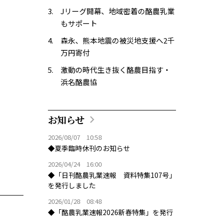
Jリーグ開幕、地域密着の酪農乳業
もサポート
森永、熊本地震の被災地支援へ2千
万円寄付
激動の時代生き抜く酪農目指す・
浜名酪農協
お知らせ
2026/08/07 10:58
◆夏季臨時休刊のお知らせ
2026/04/24 16:00
◆「日刊酪農乳業速報 資料特集107号」
を発行しました
2026/01/28 08:48
◆「酪農乳業速報2026新春特集」を発行