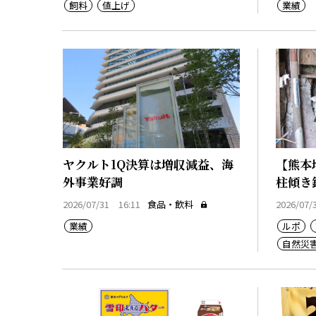
飼料
値上げ
業績
ヤクルト1Q決算は増収減益、海
【熊本
外事業好調
柱傾き
か」
2026/07/31 16:11
食品・飲料
2026/07/
業績
ルポ
自然災
廃業