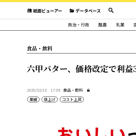
紙面ビューアー
データベース
政治・行政
酪農
乳業
食品・飲料
六甲バター、価格改定で利益3
2025/02/10 17:09
食品・飲料
業績
値上げ
コスト上昇