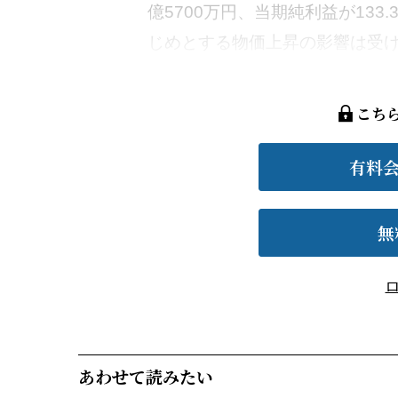
億5700万円、当期純利益が133
じめとする物価上昇の影響は受け
こち
有料
無
あわせて読みたい