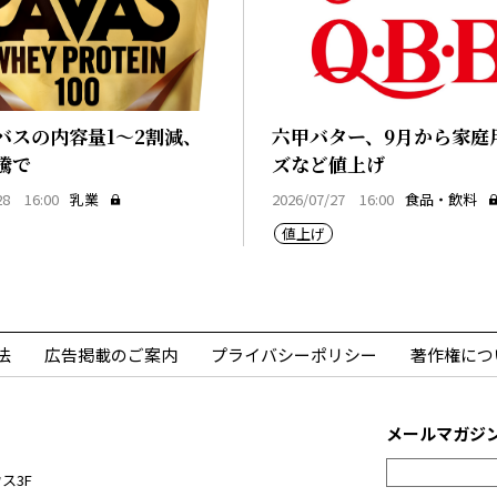
バスの内容量1～2割減、
六甲バター、9月から家庭
騰で
ズなど値上げ
28 16:00
乳業
2026/07/27 16:00
食品・飲料
値上げ
法
広告掲載のご案内
プライバシーポリシー
著作権につ
メールマガジ
ス3F