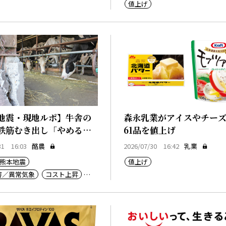
値上げ
地震・現地ルポ】牛舎の
森永乳業がアイスやチー
鉄筋むき出し「やめるし
61品を値上げ
31 16:03
酪農
2026/07/30 16:42
乳業
熊本地震
値上げ
害／異常気象
コスト上昇