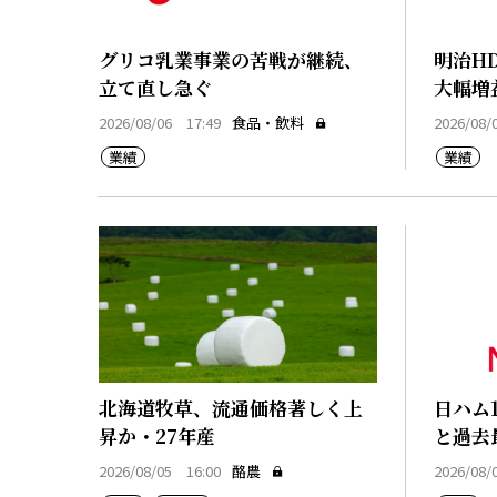
グリコ乳業事業の苦戦が継続、
明治H
立て直し急ぐ
大幅増
2026/08/06 17:49
食品・飲料
2026/08/
業績
業績
北海道牧草、流通価格著しく上
日ハム
昇か・27年産
と過去
2026/08/05 16:00
酪農
2026/08/