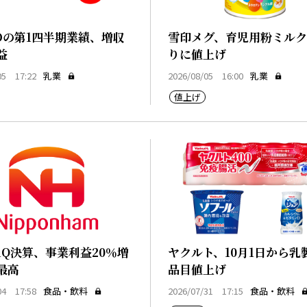
Dの第1四半期業績、増収
雪印メグ、育児用粉ミルク
益
りに値上げ
05 17:22
乳業
2026/08/05 16:00
乳業
値上げ
1Q決算、事業利益20％増
ヤクルト、10月1日から乳製
最高
品目値上げ
04 17:58
食品・飲料
2026/07/31 17:15
食品・飲料