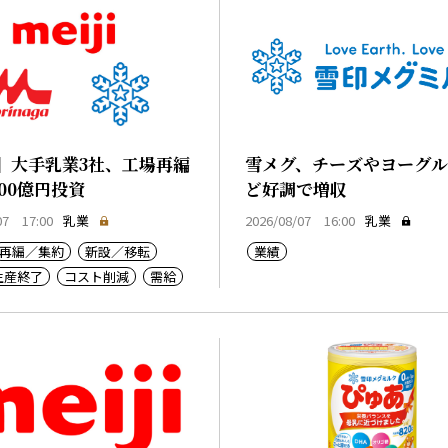
】大手乳業3社、工場再編
雪メグ、チーズやヨーグ
00億円投資
ど好調で増収
07 17:00
乳業
2026/08/07 16:00
乳業
再編／集約
新設／移転
業績
生産終了
コスト削減
需給
コスト上昇
生産基盤強化