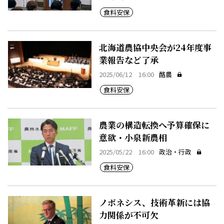
食料安保
北海道農協中央会が24年度事
業報告など了承
2025/06/12 16:00
酪農
食料安保
農業の構造転換へ予算確保に
意欲・小泉新農相
2025/05/22 16:00
政治・行政
食料安保
ノボネシス、技術革新には協
力関係が不可欠