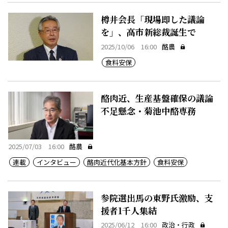
樽井会長「現場即した議論
を」、高市新総裁誕生で
2025/10/06 16:00
酪農
食料安保
酪肉近、生産基盤確保の議論
不足懸念・菊池中酪専務
2025/07/03 16:00
酪農
連載
インタビュー
酪肉近代化基本方針
食料安保
参院選出馬の東野氏激励、支
援者1千人集結
2025/06/12 16:00
政治・行政