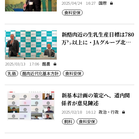
2025/04/24 16:27
国際
食料安保
新酪肉近の生乳生産目標は780
万㌧以上に・JAグループ北海
道
2025/03/13 17:06
酪農
乳価
酪肉近代化基本方針
食料安保
新基本計画の策定へ、道内関
係者が意見陳述
2025/02/18 16:12
政治・行政
飼料
食料安保