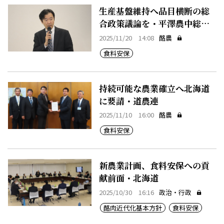
生産基盤維持へ品目横断の総
合政策議論を・平澤農中総研
理事
2025/11/20 14:08
酪農
食料安保
持続可能な農業確立へ北海道
に要請・道農連
2025/11/10 16:00
酪農
食料安保
新農業計画、食料安保への貢
献前面・北海道
2025/10/30 16:16
政治・行政
酪肉近代化基本方針
食料安保