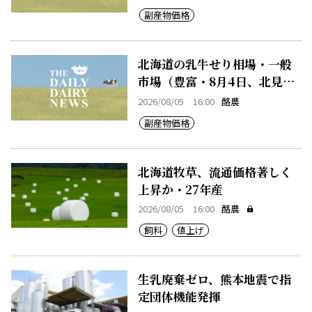
副産物価格
北海道の乳牛せり相場・一般
市場（豊富・8月4日、北見・8
月4日、早来・8月4日）
2026/08/05 16:00
酪農
副産物価格
北海道牧草、流通価格著しく
上昇か・27年産
2026/08/05 16:00
酪農
飼料
値上げ
生乳廃棄ゼロ、熊本地震で指
定団体機能発揮