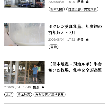
2026/08/05 16:00
酪農
熊本地震
自然災害／異常気象
ホクレン受託乳量、年度初の
前年超え・7月
2026/08/04 17:52
酪農
需給
【熊本地震・現地ルポ】牛舎
傾いた牧場、乳牛を全頭避難
2026/08/04 17:40
酪農
ルポ
熊本地震
自然災害／異常気象