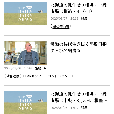
北海道の乳牛せり相場・一般
市場（釧路・8月6日）
2026/08/07 16:17
酪農
副産物価格
激動の時代生き抜く酪農目指
す・浜名酪農協
2026/08/06 17:48
酪農
耕畜連携
TMRセンター／コントラクター
北海道の乳牛せり相場・一般
市場（中央・8月5日、根室・8
月5日）
2026/08/06 17:32
酪農