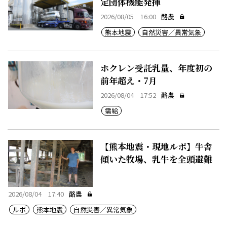
定団体機能発揮
2026/08/05 16:00
酪農
熊本地震
自然災害／異常気象
ホクレン受託乳量、年度初の
前年超え・7月
2026/08/04 17:52
酪農
需給
【熊本地震・現地ルポ】牛舎
傾いた牧場、乳牛を全頭避難
2026/08/04 17:40
酪農
ルポ
熊本地震
自然災害／異常気象