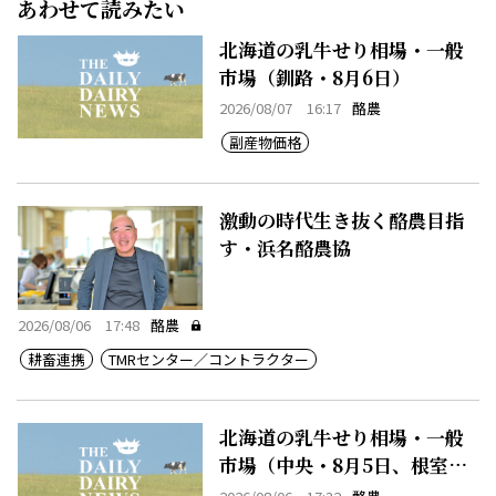
あわせて読みたい
北海道の乳牛せり相場・一般
市場（釧路・8月6日）
2026/08/07 16:17
酪農
副産物価格
激動の時代生き抜く酪農目指
す・浜名酪農協
2026/08/06 17:48
酪農
耕畜連携
TMRセンター／コントラクター
北海道の乳牛せり相場・一般
市場（中央・8月5日、根室・8
月5日）