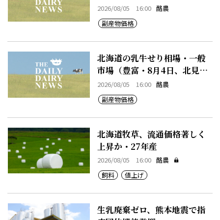
2026/08/05 16:00
酪農
副産物価格
北海道の乳牛せり相場・一般
市場（豊富・8月4日、北見・8
月4日、早来・8月4日）
2026/08/05 16:00
酪農
副産物価格
北海道牧草、流通価格著しく
上昇か・27年産
2026/08/05 16:00
酪農
飼料
値上げ
生乳廃棄ゼロ、熊本地震で指