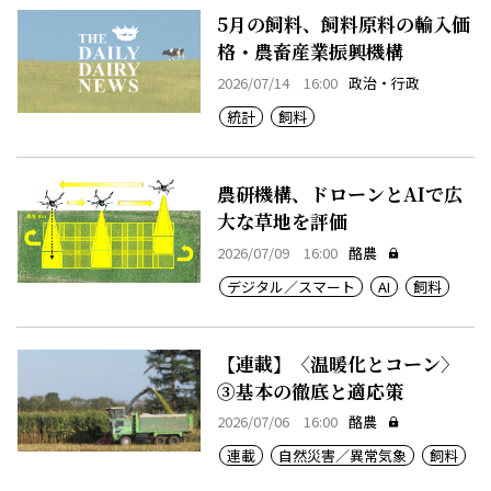
5月の飼料、飼料原料の輸入価
格・農畜産業振興機構
2026/07/14 16:00
政治・行政
統計
飼料
農研機構、ドローンとAIで広
大な草地を評価
2026/07/09 16:00
酪農
デジタル／スマート
AI
飼料
【連載】〈温暖化とコーン〉
③基本の徹底と適応策
2026/07/06 16:00
酪農
連載
自然災害／異常気象
飼料