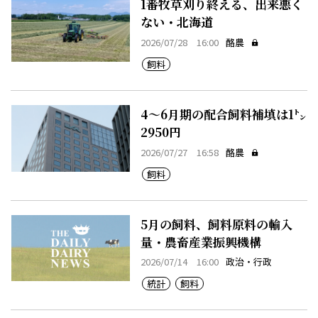
1番牧草刈り終える、出来悪く
ない・北海道
2026/07/28 16:00
酪農
飼料
4～6月期の配合飼料補填は1㌧
2950円
2026/07/27 16:58
酪農
飼料
5月の飼料、飼料原料の輸入
量・農畜産業振興機構
2026/07/14 16:00
政治・行政
統計
飼料