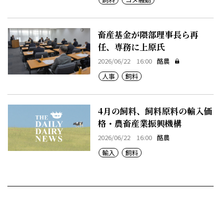
畜産基金が隈部理事長ら再
任、専務に上原氏
2026/06/22 16:00
酪農
人事
飼料
4月の飼料、飼料原料の輸入価
格・農畜産業振興機構
2026/06/22 16:00
酪農
輸入
飼料