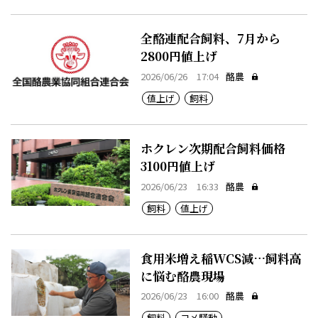
全酪連配合飼料、7月から
2800円値上げ
2026/06/26 17:04
酪農
値上げ
飼料
ホクレン次期配合飼料価格
3100円値上げ
2026/06/23 16:33
酪農
飼料
値上げ
食用米増え稲WCS減…飼料高
に悩む酪農現場
2026/06/23 16:00
酪農
飼料
コメ騒動