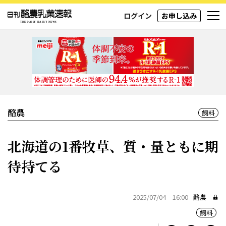
ログイン
お申し込み
酪農
飼料
北海道の1番牧草、質・量ともに期
待持てる
2025/07/04 16:00
酪農
飼料