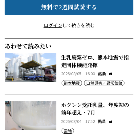
無料で2週間試読する
ログイン
して続きを読む
あわせて読みたい
生乳廃棄ゼロ、熊本地震で指
定団体機能発揮
2026/08/05 16:00
酪農
熊本地震
自然災害／異常気象
ホクレン受託乳量、年度初の
前年超え・7月
2026/08/04 17:52
酪農
需給