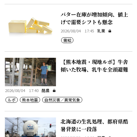
バター在庫が増加傾向、値上
げで需要シフトも懸念
2026/08/04 17:45
乳業
需給
【熊本地震・現地ルポ】牛舎
傾いた牧場、乳牛を全頭避難
2026/08/04 17:40
酪農
ルポ
熊本地震
自然災害／異常気象
北海道の生乳処理、都府県酷
暑背景に一段落