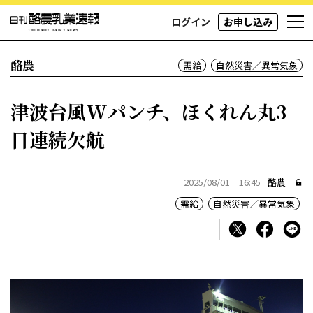
ログイン
お申し込み
酪農
需給
自然災害／異常気象
津波台風Wパンチ、ほくれん丸3
日連続欠航
2025/08/01 16:45
酪農
需給
自然災害／異常気象