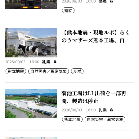
2026/08/03 16:00
酪農
需給
【熊本地震・現地ルポ】らく
のうマザーズ熊本工場、再稼
働急ぐ
2026/08/03 16:00
乳業
熊本地震
自然災害／異常気象
ルポ
菊池工場はLL出荷を一部再
開、製造は停止
2026/08/03 16:00
乳業
熊本地震
自然災害／異常気象