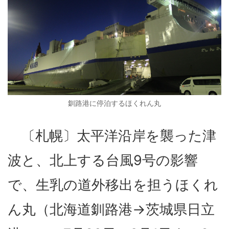
釧路港に停泊するほくれん丸
〔札幌〕太平洋沿岸を襲った津
波と、北上する台風9号の影響
で、生乳の道外移出を担うほくれ
ん丸（北海道釧路港→茨城県日立