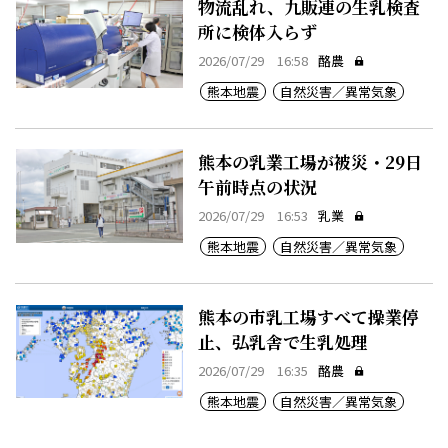
物流乱れ、九販連の生乳検査
所に検体入らず
2026/07/29 16:58
酪農
熊本地震
自然災害／異常気象
熊本の乳業工場が被災・29日
午前時点の状況
2026/07/29 16:53
乳業
熊本地震
自然災害／異常気象
熊本の市乳工場すべて操業停
止、弘乳舎で生乳処理
2026/07/29 16:35
酪農
熊本地震
自然災害／異常気象