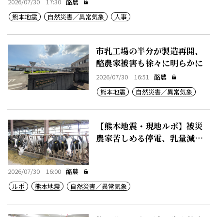
2026/07/30 17:30
酪農
熊本地震
自然災害／異常気象
人事
市乳工場の半分が製造再開、
酪農家被害も徐々に明らかに
2026/07/30 16:51
酪農
熊本地震
自然災害／異常気象
【熊本地震・現地ルポ】被災
農家苦しめる停電、乳量減る
牛たち
2026/07/30 16:00
酪農
ルポ
熊本地震
自然災害／異常気象