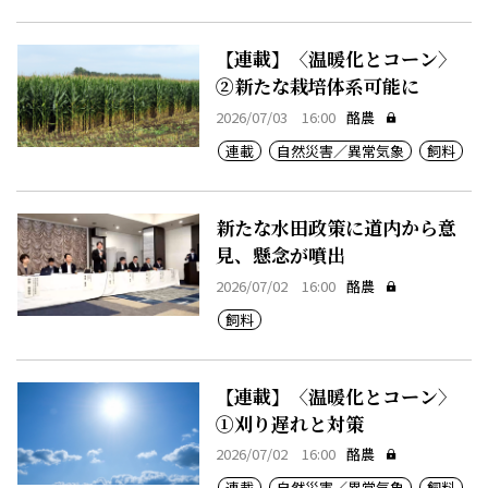
【連載】〈温暖化とコーン〉
②新たな栽培体系可能に
2026/07/03 16:00
酪農
連載
自然災害／異常気象
飼料
新たな水田政策に道内から意
見、懸念が噴出
2026/07/02 16:00
酪農
飼料
【連載】〈温暖化とコーン〉
①刈り遅れと対策
2026/07/02 16:00
酪農
連載
自然災害／異常気象
飼料