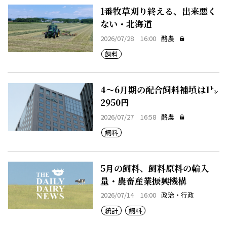
1番牧草刈り終える、出来悪く
ない・北海道
2026/07/28 16:00
酪農
飼料
4～6月期の配合飼料補填は1㌧
2950円
2026/07/27 16:58
酪農
飼料
5月の飼料、飼料原料の輸入
量・農畜産業振興機構
2026/07/14 16:00
政治・行政
統計
飼料