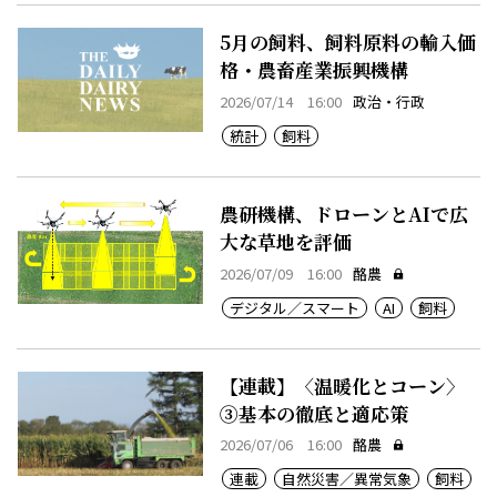
5月の飼料、飼料原料の輸入価
格・農畜産業振興機構
2026/07/14 16:00
政治・行政
統計
飼料
農研機構、ドローンとAIで広
大な草地を評価
2026/07/09 16:00
酪農
デジタル／スマート
AI
飼料
【連載】〈温暖化とコーン〉
③基本の徹底と適応策
2026/07/06 16:00
酪農
連載
自然災害／異常気象
飼料