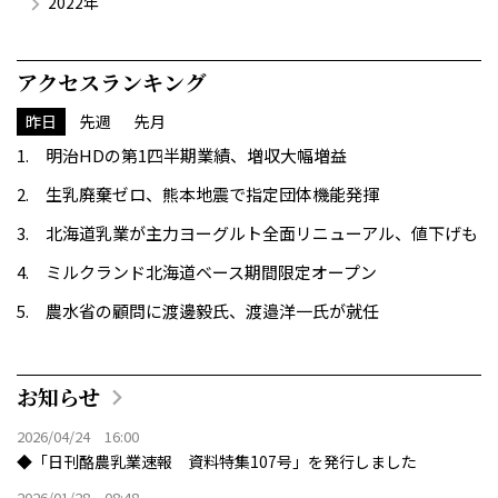
2022年
アクセスランキング
昨日
先週
先月
明治HDの第1四半期業績、増収大幅増益
生乳廃棄ゼロ、熊本地震で指定団体機能発揮
北海道乳業が主力ヨーグルト全面リニューアル、値下げも
ミルクランド北海道ベース期間限定オープン
農水省の顧問に渡邊毅氏、渡邉洋一氏が就任
お知らせ
2026/04/24 16:00
◆「日刊酪農乳業速報 資料特集107号」を発行しました
2026/01/28 08:48