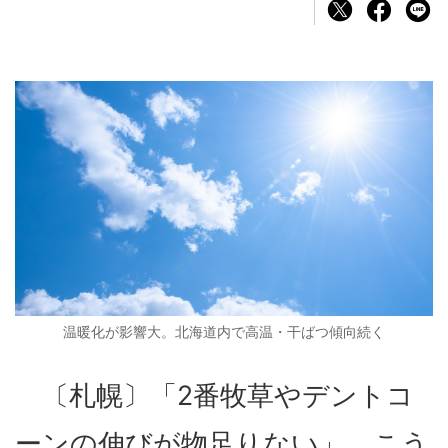
温暖化が影響大。北海道内で高温・干ばつ傾向続く
〔札幌〕「2番牧草やデントコ
ーンの伸びが物足りない」。こう