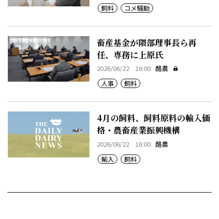
飼料
コメ騒動
畜産基金が隈部理事長ら再
任、専務に上原氏
2026/06/22 16:00
酪農
人事
飼料
4月の飼料、飼料原料の輸入価
格・農畜産業振興機構
2026/06/22 16:00
酪農
輸入
飼料