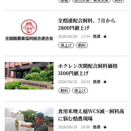
全酪連配合飼料、7月から
2800円値上げ
2026/06/26 17:04
酪農
値上げ
飼料
ホクレン次期配合飼料価格
3100円値上げ
2026/06/23 16:33
酪農
飼料
値上げ
食用米増え稲WCS減…飼料高
に悩む酪農現場
2026/06/23 16:00
酪農