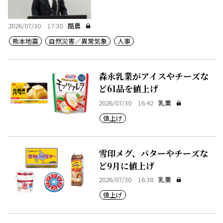
2026/07/30 17:30
酪農
熊本地震
自然災害／異常気象
人事
森永乳業がアイスやチーズな
ど61品を値上げ
2026/07/30 16:42
乳業
値上げ
雪印メグ、バターやチーズな
ど9月に値上げ
2026/07/30 16:38
乳業
値上げ