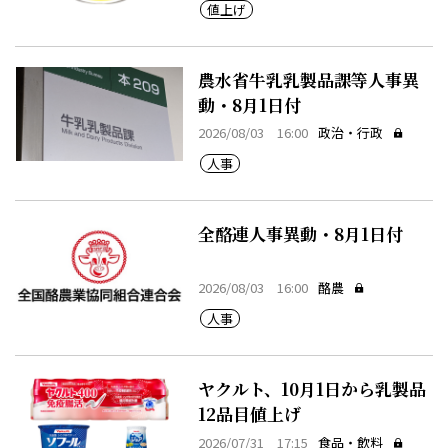
値上げ
農水省牛乳乳製品課等人事異
動・8月1日付
2026/08/03 16:00
政治・行政
人事
全酪連人事異動・8月1日付
2026/08/03 16:00
酪農
人事
ヤクルト、10月1日から乳製品
12品目値上げ
2026/07/31 17:15
食品・飲料