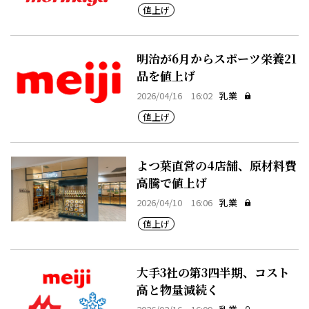
値上げ
明治が6月からスポーツ栄養21
品を値上げ
2026/04/16 16:02
乳業
値上げ
よつ葉直営の4店舗、原材料費
高騰で値上げ
2026/04/10 16:06
乳業
値上げ
大手3社の第3四半期、コスト
高と物量減続く