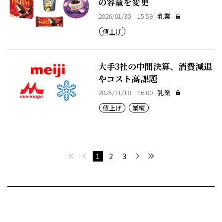
の容量を変更
2026/01/30 15:59
乳業
値上げ
大手3社の中間決算、消費減退
やコスト高課題
2025/11/18 16:00
乳業
値上げ
業績
最初へ
前へ
次へ
最後へ
1
2
3