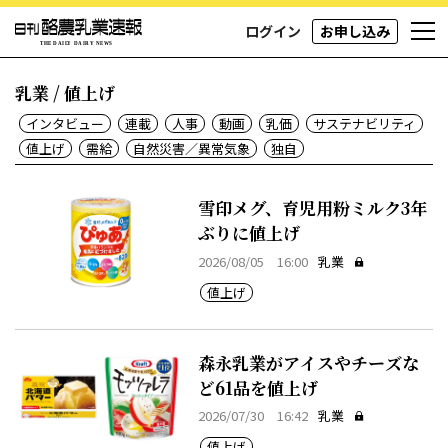
ログイン
お申し込み
乳業 / 値上げ
インタビュー
連載
人事
動画
乳価
サステナビリティ
値上げ
需給
自然災害／異常気象
独自
雪印メグ、育児用粉ミルク3年
ぶりに値上げ
2026/08/05 16:00
乳業
値上げ
森永乳業がアイスやチーズな
ど61品を値上げ
2026/07/30 16:42
乳業
値上げ