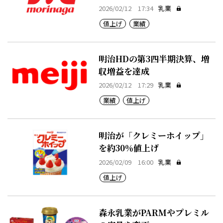
2026/02/12 17:34
乳業
値上げ
業績
明治HDの第3四半期決算、増
収増益を達成
2026/02/12 17:29
乳業
業績
値上げ
明治が「クレミーホイップ」
を約30％値上げ
2026/02/09 16:00
乳業
値上げ
森永乳業がPARMやプレミル