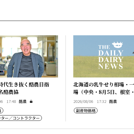
時代生き抜く酪農目指
北海道の乳牛せり相場・
名酪農協
場（中央・8月5日、根室・
日）
06 17:48
酪農
2026/08/06 17:32
酪農
携
副産物価格
センター／コントラクター