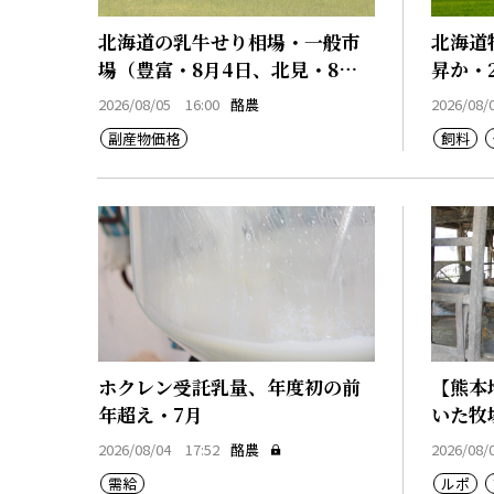
北海道の乳牛せり相場・一般市
北海道
場（豊富・8月4日、北見・8月4
昇か・
日、早来・8月4日）
2026/08/05 16:00
酪農
2026/08/
副産物価格
飼料
ホクレン受託乳量、年度初の前
【熊本
年超え・7月
いた牧
2026/08/04 17:52
酪農
2026/08/
需給
ルポ