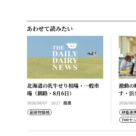
あわせて読みたい
北海道の乳牛せり相場・一般市
激動の
場（釧路・8月6日）
す・浜
2026/08/07 16:17
酪農
2026/08/
副産物価格
耕畜連
TMR