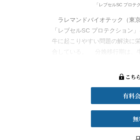
「レブセルSC プロ
ラレマンドバイオテック（東京
「レブセルSC プロテクション
牛に起こりやすい問題の解決に
合している。 分娩移行期は、牛
こち
有料
無