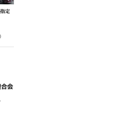
で指定
付