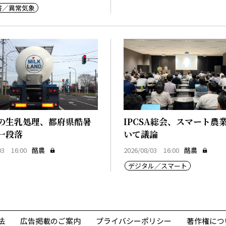
害／異常気象
の生乳処理、都府県酷暑
IPCSA総会、スマート農
一段落
いて議論
03 16:00
酪農
2026/08/03 16:00
酪農
デジタル／スマート
法
広告掲載のご案内
プライバシーポリシー
著作権につ