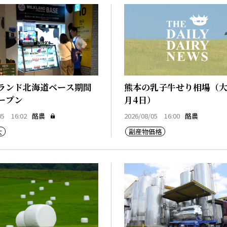
ランド北海道ベース期間
熊本の乳子牛せり相場（大
ープン
月4日）
05 16:02
酪農
2026/08/05 16:00
酪農
大
副産物価格